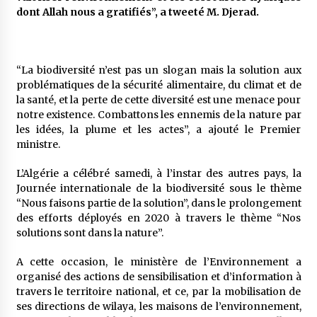
5 ans ago
dont Allah nous a gratifiés”, a tweeté M. Djerad.
Rencontre nocturne dans le désert (Un conte
touareg)
“La biodiversité n’est pas un slogan mais la solution aux
5 ans ago
problématiques de la sécurité alimentaire, du climat et de
la santé, et la perte de cette diversité est une menace pour
Un conte targui/ Quand la tête est vide
notre existence. Combattons les ennemis de la nature par
5 ans ago
les idées, la plume et les actes”, a ajouté le Premier
ministre.
Tradition orale/ D’où viennent les contes et à
L’Algérie a célébré samedi, à l’instar des autres pays, la
quoi servent-ils?
Journée internationale de la biodiversité sous le thème
5 ans ago
“Nous faisons partie de la solution”, dans le prolongement
des efforts déployés en 2020 à travers le thème “Nos
solutions sont dans la nature”.
A cette occasion, le ministère de l’Environnement a
organisé des actions de sensibilisation et d’information à
travers le territoire national, et ce, par la mobilisation de
ses directions de wilaya, les maisons de l’environnement,