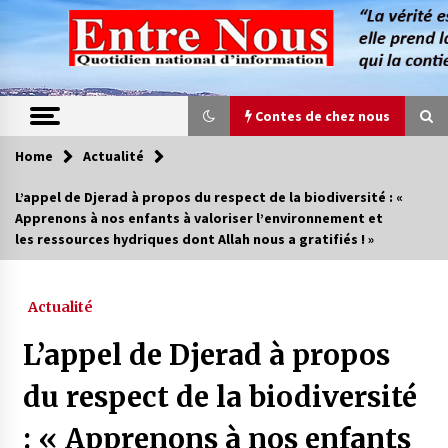
Skip
to
content
Contes de chez nous
Home
Actualité
Contes de chez nous
L’appel de Djerad à propos du respect de la biodiversité : «
Apprenons à nos enfants à valoriser l’environnement et
Quand la mère n’est plus là (17e partie)
les ressources hydriques dont Allah nous a gratifiés ! »
4 ans ago
Actualité
Magie de sorcier
4 ans ago
L’appel de Djerad à propos
du respect de la biodiversité
Oum el Gaïla / L’ogresse du M’zab
: « Apprenons à nos enfants
4 ans ago