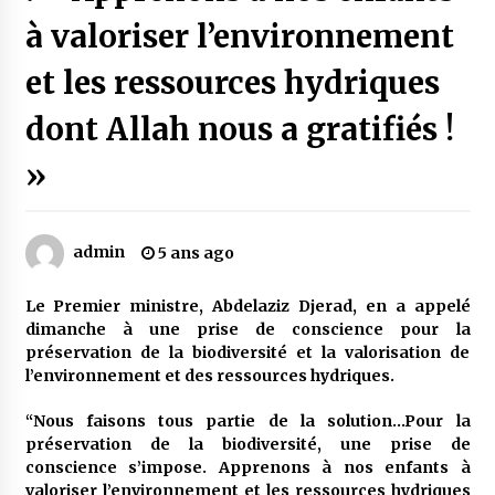
à valoriser l’environnement
Mythes et croyances / L’hospitalité des
et les ressources hydriques
montagnards
4 ans ago
dont Allah nous a gratifiés !
Quand on va vite
»
5 ans ago
admin
5 ans ago
« Père, tiens-moi, je vais tomber ! »
5 ans ago
Le Premier ministre, Abdelaziz Djerad, en a appelé
dimanche à une prise de conscience pour la
préservation de la biodiversité et la valorisation de
Le bouc de l’Au-delà
l’environnement et des ressources hydriques.
5 ans ago
“Nous faisons tous partie de la solution…Pour la
préservation de la biodiversité, une prise de
Le monstrueux vieillard (Un récit du Sud
conscience s’impose. Apprenons à nos enfants à
algérien)
valoriser l’environnement et les ressources hydriques