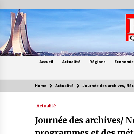
Skip
to
content
Accueil
Actualité
Régions
Economie
Home
Actualité
Journée des archives/ Né
Contes de chez nous
Actualité
Quand la mère n’est plus là (17e
partie)
Journée des archives/ Né
4 ans ago
programmes et des mét