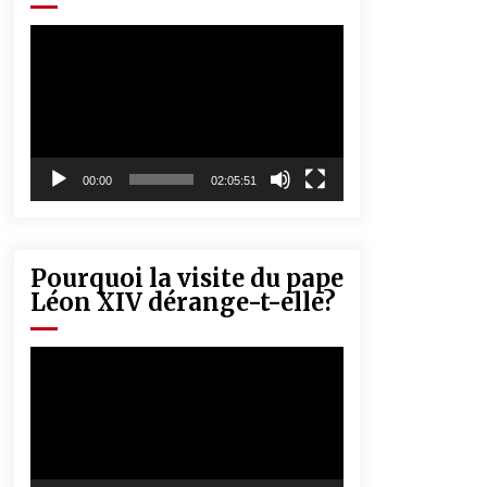
« Père, tiens-moi, je vais tomber ! »
5 ans ago
Lecteur
vidéo
Rencontre nocturne dans le désert
(Un conte touareg)
5 ans ago
00:00
02:05:51
Pourquoi la visite du pape
Léon XIV dérange-t-elle?
Lecteur
vidéo