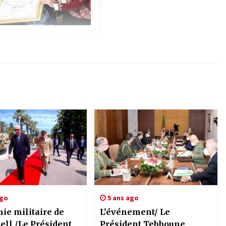
ago
5 ans ago
ie militaire de
L’événement/ Le
ell /Le Président
Président Tebboune