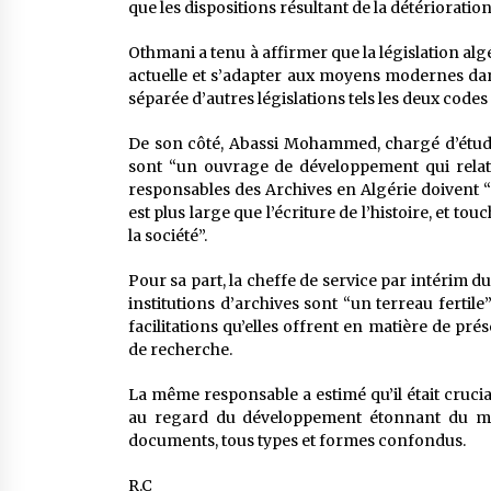
que les dispositions résultant de la détérioration
Othmani a tenu à affirmer que la législation alg
actuelle et s’adapter aux moyens modernes dans 
séparée d’autres législations tels les deux codes
De son côté, Abassi Mohammed, chargé d’études
sont “un ouvrage de développement qui relate 
responsables des Archives en Algérie doivent “
est plus large que l’écriture de l’histoire, et to
la société”.
Pour sa part, la cheffe de service par intérim d
institutions d’archives sont “un terreau ferti
facilitations qu’elles offrent en matière de p
de recherche.
La même responsable a estimé qu’il était crucia
au regard du développement étonnant du mo
documents, tous types et formes confondus.
R.C