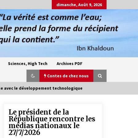
dimanche, Août 9, 2026
Sciences, High Tech
Archives PDF
Contes de chez nous
se avec le développement technologique
Le président de la
Oum el Gaïla / L’ogresse du M’zab
République rencontre les
4 ans ago
médias nationaux le
27/7/2026