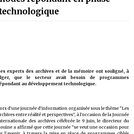
é
Quand on va vite
5 ans ago
 technologique
Le monstrueux vieillard (Un récit
du Sud algérien)
5 ans ago
Tradition orale/ D’où viennent les
contes et à quoi servent-ils?
5 ans ago
es experts des archives et de la mémoire ont souligné, à
lger, que le secteur avait besoin de programmes
épondant au développement technologique.
ors d’une journée d’information organisée sous le thème “Les
rchives entre réalité et perspectives”, à l’occasion de la Journée
nternationale des archives célébrée le 9 juin, le directeur du
ouine a affirmé que cette journée “se veut une occasion pour
ter l’avenir, à travers la mise en place de programmes ciblés