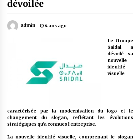
dévoilée
Mythes et croyances / L’hospitalité des
montagnards
admin
4 ans ago
4 ans ago
Le Groupe
Quand on va vite
Saidal a
5 ans ago
dévoilé sa
nouvelle
identité
visuelle
« Père, tiens-moi, je vais tomber ! »
5 ans ago
Le bouc de l’Au-delà
5 ans ago
caractérisée par la modernisation du logo et le
changement du slogan, reflétant les évolutions
stratégiques qu’a connues l’entreprise.
Le monstrueux vieillard (Un récit du Sud
algérien)
La nouvelle identité visuelle, comprenant le slogan