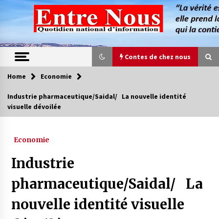
Skip
to
content
Contes de chez nous
Home
Economie
Contes de chez nous
Industrie pharmaceutique/Saidal/ La nouvelle identité
visuelle dévoilée
Quand la mère n’est plus là (17e partie)
4 ans ago
Economie
Magie de sorcier
Industrie
4 ans ago
pharmaceutique/Saidal/ La
nouvelle identité visuelle
Oum el Gaïla / L’ogresse du M’zab
4 ans ago