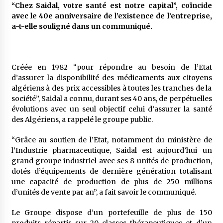
5 ans ago
“Chez Saidal, votre santé est notre capital”, coïncide
avec le 40e anniversaire de l’existence de l’entreprise,
a-t-elle souligné dans un communiqué.
Rencontre nocturne dans le désert (Un conte
touareg)
5 ans ago
Créée en 1982 “pour répondre au besoin de l’Etat
Un conte targui/ Quand la tête est vide
d’assurer la disponibilité des médicaments aux citoyens
5 ans ago
algériens à des prix accessibles à toutes les tranches de la
société”, Saidal a connu, durant ses 40 ans, de perpétuelles
évolutions avec un seul objectif celui d’assurer la santé
des Algériens, a rappelé le groupe public.
Tradition orale/ D’où viennent les contes et à
quoi servent-ils?
“Grâce au soutien de l’Etat, notamment du ministère de
5 ans ago
l’Industrie pharmaceutique, Saidal est aujourd’hui un
grand groupe industriel avec ses 8 unités de production,
dotés d’équipements de dernière génération totalisant
une capacité de production de plus de 250 millions
d’unités de vente par an”, a fait savoir le communiqué.
Le Groupe dispose d’un portefeuille de plus de 150