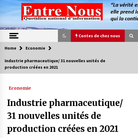
Skip
to
content
Contes de chez nous
Home
Economie
Contes de chez nous
Industrie pharmaceutique/ 31 nouvelles unités de
production créées en 2021
Quand la mère n’est plus là (17e partie)
4 ans ago
Economie
Magie de sorcier
Industrie pharmaceutique/
4 ans ago
31 nouvelles unités de
production créées en 2021
Oum el Gaïla / L’ogresse du M’zab
4 ans ago