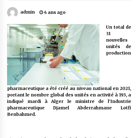
admin
4 ans ago
Mythes et croyances / L’hospitalité des
montagnards
Un total de
4 ans ago
31
nouvelles
Quand on va vite
unités de
5 ans ago
production
« Père, tiens-moi, je vais tomber ! »
5 ans ago
pharmaceutique a été créé au niveau national en 2021,
portant le nombre global des unités en activité à 193, a
Le bouc de l’Au-delà
indiqué mardi à Alger le ministre de l’Industrie
5 ans ago
pharmaceutique Djamel Abderrahmane Lotfi
Benbahmed.
Le monstrueux vieillard (Un récit du Sud
algérien)