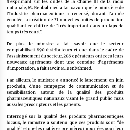
S’exprimant sur les ondes de la Chaine III de la radio
5 ans ago
nationale, M. Benbahmed a fait savoir que le ministère de
l’Industrie pharmaceutique a recensé, durant l’année
Rencontre nocturne dans le désert (Un conte
écoulée, la création de 31 nouvelles unités de production
touareg)
qualifiant ce chiffre de “très important dans un laps de
5 ans ago
temps très court”.
De plus, le ministre a fait savoir que le secteur
Un conte targui/ Quand la tête est vide
comptabilisait 890 distributeurs et que, dans le cadre de
5 ans ago
l’assainissement du secteur, 286 opérateurs ont reçu leurs
nouveaux agréments dont une centaine d’agréments
d’importation, a fait savoir M. Benbahmed.
Tradition orale/ D’où viennent les contes et à
quoi servent-ils?
Par ailleurs, le ministre a annoncé le lancement, en juin
5 ans ago
prochain, d’une campagne de communication et de
sensibilisation autour de la qualité des produits
pharmaceutiques nationaux visant le grand public mais
aussi les prescripteurs et les patients.
Interrogé sur la qualité des produits pharmaceutiques
locaux, le ministre a soutenu que ces produits sont “de
qualité” et que les matières premières importées pour leur