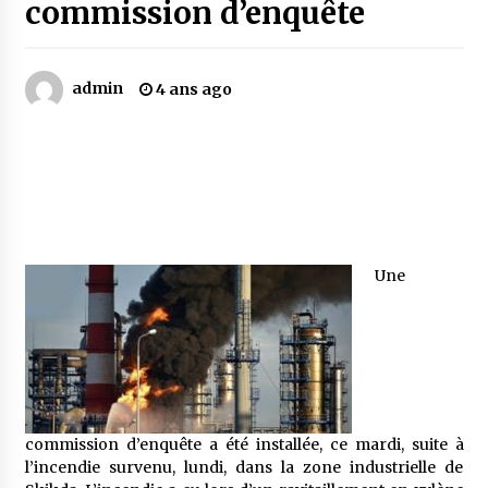
commission d’enquête
Mythes et croyances / L’hospitalité des
montagnards
admin
4 ans ago
4 ans ago
Quand on va vite
5 ans ago
« Père, tiens-moi, je vais tomber ! »
Une
5 ans ago
Le bouc de l’Au-delà
5 ans ago
commission d’enquête a été installée, ce mardi, suite à
Le monstrueux vieillard (Un récit du Sud
l’incendie survenu, lundi, dans la zone industrielle de
algérien)