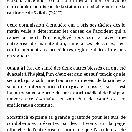
Skikda. L’incendie a eu lors d’un ravitaillement en xylène
5 ans ago
d’un camion au niveau de la station de ravitaillement de la
raffinerie de Skikda (RA1K).
Rencontre nocturne dans le désert (Un conte
touareg)
Cette commission d’enquête qui a pris ses tâches dès le
5 ans ago
matin veille à déterminer les causes de l’accident qui a
causé la mort d’un employé sous contrat avec une
entreprise de manutention, suite à ses blessures, ceci
Un conte targui/ Quand la tête est vide
conformément aux procédures réglementaires internes
5 ans ago
en vigueur.
Quant à l’état de santé des deux autres blessés qui ont été
Tradition orale/ D’où viennent les contes et à
évacués à l’hôpital, l’un d’eux est sain et sauf, tandis que le
quoi servent-ils?
second, qui a subi une fracture au niveau de la jambe, a
5 ans ago
subi une intervention chirurgicale réussie, car il est
toujours sous la garde du personnel médical de l’hôpital
universitaire d’Annaba, et son état de santé est en
amélioration continue.
Sonatrach exprime sa grande gratitude pour les avis de
condoléances présentés par les citoyens sur la page
officielle de l’entreprise et confirme que l’accident a été