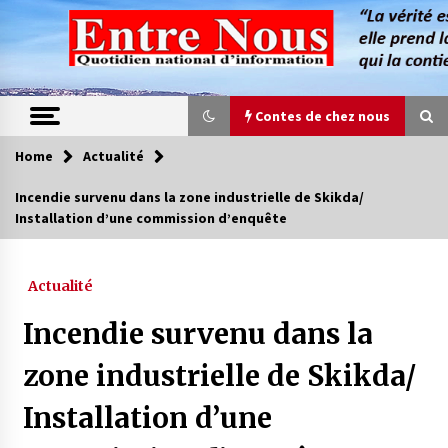
Skip
to
content
Contes de chez nous
Home
Actualité
Contes de chez nous
Incendie survenu dans la zone industrielle de Skikda/
Installation d’une commission d’enquête
Quand la mère n’est plus là (17e partie)
4 ans ago
Actualité
Magie de sorcier
Incendie survenu dans la
4 ans ago
zone industrielle de Skikda/
Installation d’une
Oum el Gaïla / L’ogresse du M’zab
4 ans ago