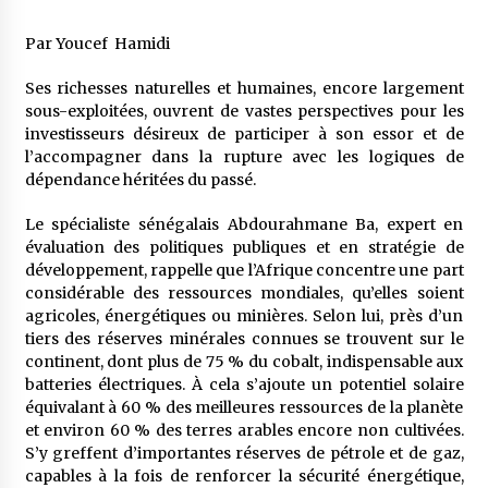
5 ans ago
Par Youcef Hamidi
Rencontre nocturne dans le désert (Un conte
touareg)
Ses richesses naturelles et humaines, encore largement
5 ans ago
sous-exploitées, ouvrent de vastes perspectives pour les
investisseurs désireux de participer à son essor et de
l’accompagner dans la rupture avec les logiques de
Un conte targui/ Quand la tête est vide
dépendance héritées du passé.
5 ans ago
Le spécialiste sénégalais Abdourahmane Ba, expert en
évaluation des politiques publiques et en stratégie de
Tradition orale/ D’où viennent les contes et à
développement, rappelle que l’Afrique concentre une part
quoi servent-ils?
considérable des ressources mondiales, qu’elles soient
5 ans ago
agricoles, énergétiques ou minières. Selon lui, près d’un
tiers des réserves minérales connues se trouvent sur le
continent, dont plus de 75 % du cobalt, indispensable aux
batteries électriques. À cela s’ajoute un potentiel solaire
équivalant à 60 % des meilleures ressources de la planète
et environ 60 % des terres arables encore non cultivées.
S’y greffent d’importantes réserves de pétrole et de gaz,
capables à la fois de renforcer la sécurité énergétique,