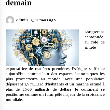
demain
Mythes et croyances / L’hospitalité des
montagnards
admin
11 mois ago
4 ans ago
Longtemps
Quand on va vite
cantonnée
5 ans ago
au rôle de
simple
« Père, tiens-moi, je vais tomber ! »
5 ans ago
exportatrice de matières premières, l’Afrique s’affirme
aujourd’hui comme l’un des espaces économiques les
plus prometteurs au monde. Avec une population
Le bouc de l’Au-delà
dépassant 1,4 milliard d’habitants et un marché estimé à
5 ans ago
plus de 3.500 milliards de dollars, le continent se
positionne comme un futur pôle majeur de la croissance
mondiale.
Le monstrueux vieillard (Un récit du Sud
algérien)