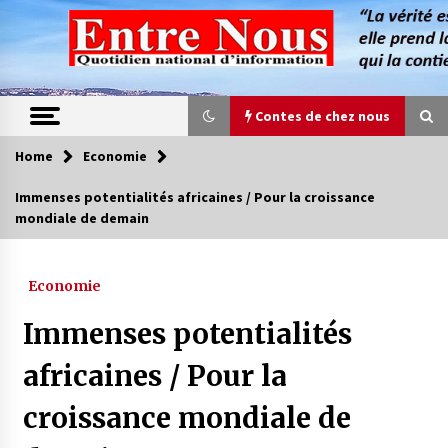
Skip
to
content
Contes de chez nous
Home
Economie
Contes de chez nous
Immenses potentialités africaines / Pour la croissance
mondiale de demain
Quand la mère n’est plus là (17e partie)
4 ans ago
Economie
Magie de sorcier
Immenses potentialités
4 ans ago
africaines / Pour la
croissance mondiale de
Oum el Gaïla / L’ogresse du M’zab
4 ans ago