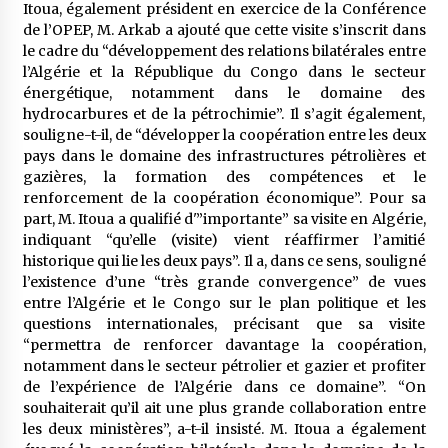
5 ans ago
Itoua, également président en exercice de la Conférence
de l’OPEP, M. Arkab a ajouté que cette visite s’inscrit dans
le cadre du “développement des relations bilatérales entre
Rencontre nocturne dans le désert (Un conte
l’Algérie et la République du Congo dans le secteur
touareg)
énergétique, notamment dans le domaine des
5 ans ago
hydrocarbures et de la pétrochimie”. Il s’agit également,
souligne-t-il, de “développer la coopération entre les deux
Un conte targui/ Quand la tête est vide
pays dans le domaine des infrastructures pétrolières et
5 ans ago
gazières, la formation des compétences et le
renforcement de la coopération économique”. Pour sa
part, M. Itoua a qualifié d'”importante” sa visite en Algérie,
indiquant “qu’elle (visite) vient réaffirmer l’amitié
Tradition orale/ D’où viennent les contes et à
quoi servent-ils?
historique qui lie les deux pays”. Il a, dans ce sens, souligné
5 ans ago
l’existence d’une “très grande convergence” de vues
entre l’Algérie et le Congo sur le plan politique et les
questions internationales, précisant que sa visite
“permettra de renforcer davantage la coopération,
notamment dans le secteur pétrolier et gazier et profiter
de l’expérience de l’Algérie dans ce domaine”. “On
souhaiterait qu’il ait une plus grande collaboration entre
les deux ministères”, a-t-il insisté. M. Itoua a également