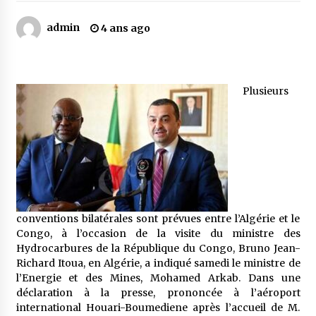
admin
4 ans ago
Mythes et croyances / L’hospitalité des
montagnards
4 ans ago
Plusieurs
Quand on va vite
5 ans ago
« Père, tiens-moi, je vais tomber ! »
5 ans ago
conventions bilatérales sont prévues entre l’Algérie et le
Le bouc de l’Au-delà
Congo, à l’occasion de la visite du ministre des
5 ans ago
Hydrocarbures de la République du Congo, Bruno Jean-
Richard Itoua, en Algérie, a indiqué samedi le ministre de
l’Energie et des Mines, Mohamed Arkab. Dans une
déclaration à la presse, prononcée à l’aéroport
Le monstrueux vieillard (Un récit du Sud
algérien)
international Houari-Boumediene après l’accueil de M.