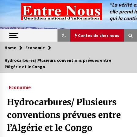
Skip
to
content
Contes de chez nous
Home
Economie
Contes de chez nous
Hydrocarbures/ Plusieurs conventions prévues entre
l’Algérie et le Congo
Quand la mère n’est plus là (17e partie)
4 ans ago
Economie
Magie de sorcier
Hydrocarbures/ Plusieurs
4 ans ago
conventions prévues entre
l’Algérie et le Congo
Oum el Gaïla / L’ogresse du M’zab
4 ans ago