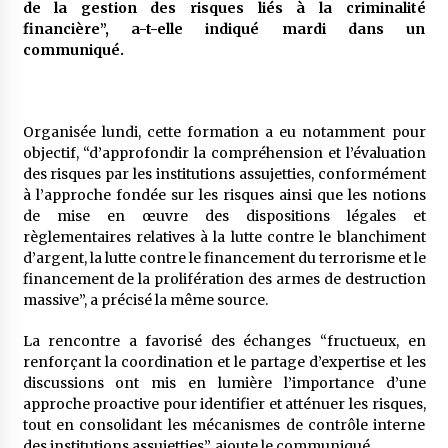
de la gestion des risques liés à la criminalité
5 ans ago
financière”, a-t-elle indiqué mardi dans un
communiqué.
Rencontre nocturne dans le désert (Un conte
touareg)
5 ans ago
Organisée lundi, cette formation a eu notamment pour
objectif, “d’approfondir la compréhension et l’évaluation
Un conte targui/ Quand la tête est vide
des risques par les institutions assujetties, conformément
5 ans ago
à l’approche fondée sur les risques ainsi que les notions
de mise en œuvre des dispositions légales et
règlementaires relatives à la lutte contre le blanchiment
Tradition orale/ D’où viennent les contes et à
d’argent, la lutte contre le financement du terrorisme et le
quoi servent-ils?
financement de la prolifération des armes de destruction
5 ans ago
massive”, a précisé la même source.
La rencontre a favorisé des échanges “fructueux, en
renforçant la coordination et le partage d’expertise et les
discussions ont mis en lumière l’importance d’une
approche proactive pour identifier et atténuer les risques,
tout en consolidant les mécanismes de contrôle interne
des institutions assujetties”, ajoute le communiqué.