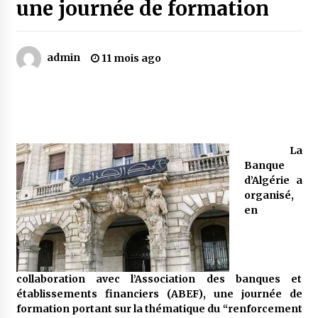
une journée de formation
Mythes et croyances / L’hospitalité des
montagnards
admin
11 mois ago
4 ans ago
Quand on va vite
5 ans ago
La
Banque
« Père, tiens-moi, je vais tomber ! »
d’Algérie a
5 ans ago
organisé,
en
Le bouc de l’Au-delà
5 ans ago
collaboration avec l’Association des banques et
établissements financiers (ABEF), une journée de
Le monstrueux vieillard (Un récit du Sud
formation portant sur la thématique du “renforcement
algérien)