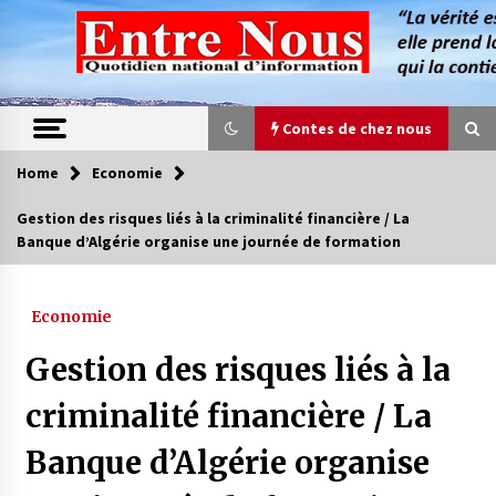
Skip
to
content
Contes de chez nous
Home
Economie
Contes de chez nous
Gestion des risques liés à la criminalité financière / La
Banque d’Algérie organise une journée de formation
Quand la mère n’est plus là (17e partie)
4 ans ago
Economie
Magie de sorcier
Gestion des risques liés à la
4 ans ago
criminalité financière / La
Banque d’Algérie organise
Oum el Gaïla / L’ogresse du M’zab
4 ans ago