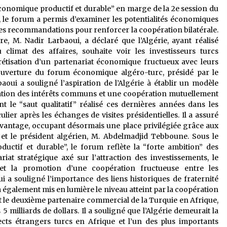
conomique productif et durable” en marge de la 2e session du
, le forum a permis d’examiner les potentialités économiques
es recommandations pour renforcer la coopération bilatérale.
e, M. Nadir Larbaoui, a déclaré que l’Algérie, ayant réalisé
climat des affaires, souhaite voir les investisseurs turcs
rétisation d’un partenariat économique fructueux avec leurs
uverture du forum économique algéro-turc, présidé par le
oui a souligné l’aspiration de l’Algérie à établir un modèle
isation des intérêts communs et une coopération mutuellement
 le “saut qualitatif” réalisé ces dernières années dans les
culier après les échanges de visites présidentielles. Il a assuré
davantage, occupant désormais une place privilégiée grâce aux
 et le président algérien, M. Abdelmadjid Tebboune. Sous le
ctif et durable”, le forum reflète la “forte ambition” des
iat stratégique axé sur l’attraction des investissements, le
t la promotion d’une coopération fructueuse entre les
i a souligné l’importance des liens historiques de fraternité
a également mis en lumière le niveau atteint par la coopération
it le deuxième partenaire commercial de la Turquie en Afrique,
milliards de dollars. Il a souligné que l’Algérie demeurait la
ects étrangers turcs en Afrique et l’un des plus importants