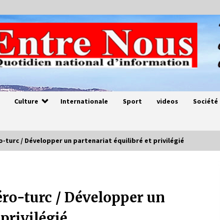
Culture
Internationale
Sport
videos
Société
turc / Développer un partenariat équilibré et privilégié
Magie de sorcier
4 ans ago
ro-turc / Développer un
 privilégié