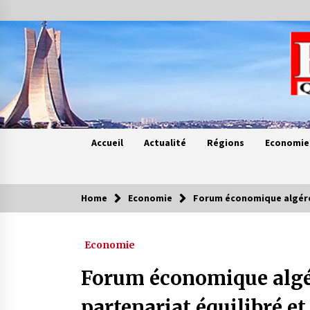
Skip
to
content
Accueil
Actualité
Régions
Economie
Home
Economie
Forum économique algéro-
Contes de chez nous
Economie
Quand la mère n’est plus là (17e
partie)
Forum économique algé
4 ans ago
partenariat équilibré et