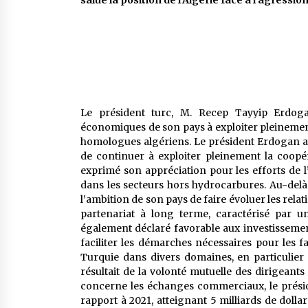
salue la position de l’Algérie face à l’agressi
Le président turc, M. Recep Tayyip Erdog
économiques de son pays à exploiter pleinement
homologues algériens. Le président Erdogan a 
de continuer à exploiter pleinement la coopér
exprimé son appréciation pour les efforts de l
dans les secteurs hors hydrocarbures. Au-delà 
l’ambition de son pays de faire évoluer les relat
partenariat à long terme, caractérisé par un
également déclaré favorable aux investissemen
faciliter les démarches nécessaires pour les fav
Turquie dans divers domaines, en particulier
résultait de la volonté mutuelle des dirigeants
concerne les échanges commerciaux, le prés
rapport à 2021, atteignant 5 milliards de doll