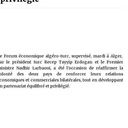
é
Quand on va vite
5 ans ago
Le monstrueux vieillard (Un récit
du Sud algérien)
5 ans ago
Tradition orale/ D’où viennent les
e Forum économique algéro-turc, supervisé, mardi à Alger,
contes et à quoi servent-ils?
ar le président turc Recep Tayyip Erdogan et le Premier
5 ans ago
inistre Nadhir Larbaoui, a été l’occasion de réaffirmer la
olonté des deux pays de renforcer leurs relations
conomiques et commerciales bilatérales, tout en développant
n partenariat équilibré et privilégié.