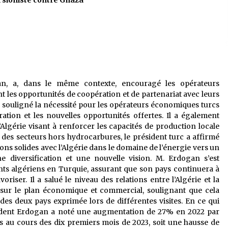
on sioniste contre Ghaza
an, a, dans le même contexte, encouragé les opérateurs
 les opportunités de coopération et de partenariat avec leurs
souligné la nécessité pour les opérateurs économiques turcs
ation et les nouvelles opportunités offertes. Il a également
’Algérie visant à renforcer les capacités de production locale
des secteurs hors hydrocarbures, le président turc a affirmé
ions solides avec l’Algérie dans le domaine de l’énergie vers un
e diversification et une nouvelle vision. M. Erdogan s’est
ts algériens en Turquie, assurant que son pays continuera à
oriser. Il a salué le niveau des relations entre l’Algérie et la
 sur le plan économique et commercial, soulignant que cela
 des deux pays exprimée lors de différentes visites. En ce qui
ident Erdogan a noté une augmentation de 27% en 2022 par
ars au cours des dix premiers mois de 2023, soit une hausse de