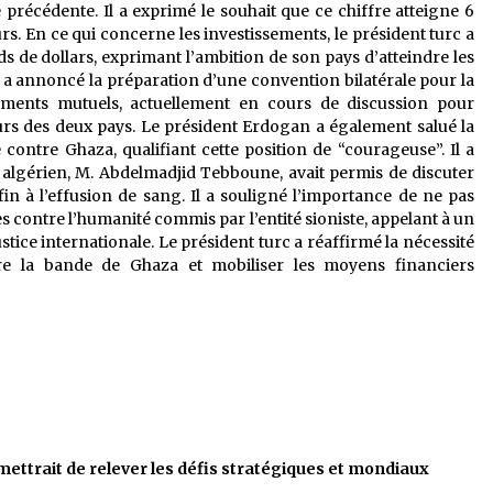
récédente. Il a exprimé le souhait que ce chiffre atteigne 6
ours. En ce qui concerne les investissements, le président turc a
ds de dollars, exprimant l’ambition de son pays d’atteindre les
Il a annoncé la préparation d’une convention bilatérale pour la
ements mutuels, actuellement en cours de discussion pour
rs des deux pays. Le président Erdogan a également salué la
e contre Ghaza, qualifiant cette position de “courageuse”. Il a
algérien, M. Abdelmadjid Tebboune, avait permis de discuter
n à l’effusion de sang. Il a souligné l’importance de ne pas
es contre l’humanité commis par l’entité sioniste, appelant à un
tice internationale. Le président turc a réaffirmé la nécessité
ire la bande de Ghaza et mobiliser les moyens financiers
rmettrait de relever les défis stratégiques et mondiaux