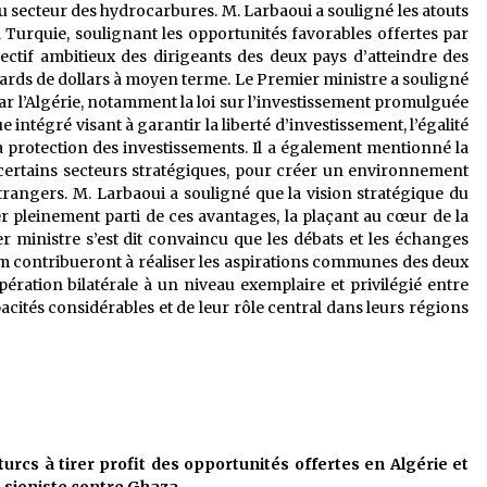
u secteur des hydrocarbures. M. Larbaoui a souligné les atouts
la Turquie, soulignant les opportunités favorables offertes par
jectif ambitieux des dirigeants des deux pays d’atteindre des
rds de dollars à moyen terme. Le Premier ministre a souligné
r l’Algérie, notamment la loi sur l’investissement promulguée
e intégré visant à garantir la liberté d’investissement, l’égalité
 la protection des investissements. Il a également mentionné la
e certains secteurs stratégiques, pour créer un environnement
 étrangers. M. Larbaoui a souligné que la vision stratégique du
er pleinement parti de ces avantages, la plaçant au cœur de la
ministre s’est dit convaincu que les débats et les échanges
m contribueront à réaliser les aspirations communes des deux
opération bilatérale à un niveau exemplaire et privilégié entre
pacités considérables et de leur rôle central dans leurs régions
rcs à tirer profit des opportunités offertes en Algérie et