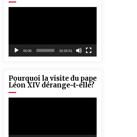
« Père, tiens-moi, je vais tomber ! »
5 ans ago
Lecteur
vidéo
Rencontre nocturne dans le désert
(Un conte touareg)
5 ans ago
00:00
02:05:51
Pourquoi la visite du pape
Léon XIV dérange-t-elle?
Lecteur
vidéo