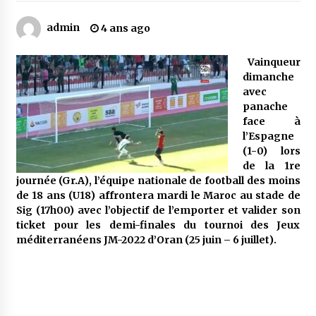
admin
4 ans ago
Mythes et croyances / L’hospitalité des
montagnards
Vainqueur
4 ans ago
dimanche
avec
Quand on va vite
panache
5 ans ago
face à
l’Espagne
(1-0) lors
de la 1re
« Père, tiens-moi, je vais tomber ! »
journée (Gr.A), l’équipe nationale de football des moins
5 ans ago
de 18 ans (U18) affrontera mardi le Maroc au stade de
Sig (17h00) avec l’objectif de l’emporter et valider son
ticket pour les demi-finales du tournoi des Jeux
Le bouc de l’Au-delà
méditerranéens JM-2022 d’Oran (25 juin – 6 juillet).
5 ans ago
Le monstrueux vieillard (Un récit du Sud
algérien)