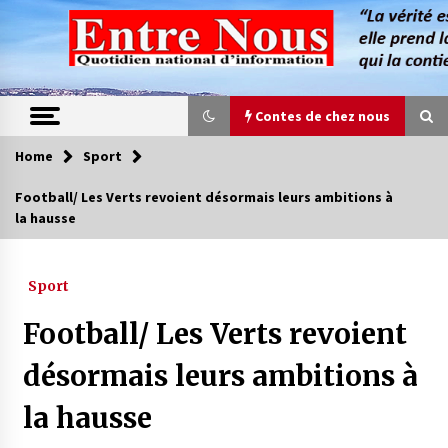
Skip
to
content
Contes de chez nous
Home
Sport
Contes de chez nous
Football/ Les Verts revoient désormais leurs ambitions à
la hausse
Quand la mère n’est plus là (17e partie)
4 ans ago
Sport
Magie de sorcier
Football/ Les Verts revoient
4 ans ago
désormais leurs ambitions à
la hausse
Oum el Gaïla / L’ogresse du M’zab
4 ans ago