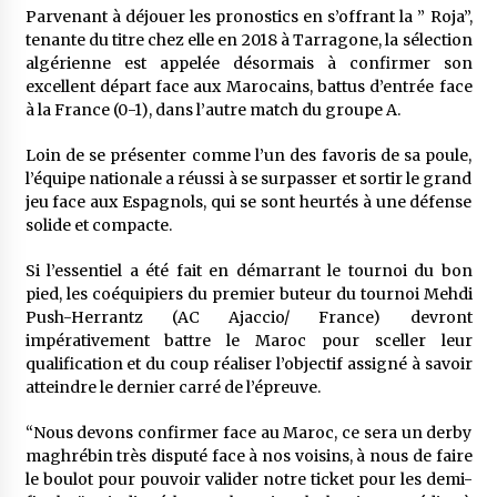
5 ans ago
Parvenant à déjouer les pronostics en s’offrant la ” Roja”,
tenante du titre chez elle en 2018 à Tarragone, la sélection
algérienne est appelée désormais à confirmer son
Rencontre nocturne dans le désert (Un conte
excellent départ face aux Marocains, battus d’entrée face
touareg)
à la France (0-1), dans l’autre match du groupe A.
5 ans ago
Loin de se présenter comme l’un des favoris de sa poule,
Un conte targui/ Quand la tête est vide
l’équipe nationale a réussi à se surpasser et sortir le grand
5 ans ago
jeu face aux Espagnols, qui se sont heurtés à une défense
solide et compacte.
Si l’essentiel a été fait en démarrant le tournoi du bon
Tradition orale/ D’où viennent les contes et à
quoi servent-ils?
pied, les coéquipiers du premier buteur du tournoi Mehdi
6 ans ago
Push-Herrantz (AC Ajaccio/ France) devront
impérativement battre le Maroc pour sceller leur
qualification et du coup réaliser l’objectif assigné à savoir
atteindre le dernier carré de l’épreuve.
“Nous devons confirmer face au Maroc, ce sera un derby
maghrébin très disputé face à nos voisins, à nous de faire
le boulot pour pouvoir valider notre ticket pour les demi-