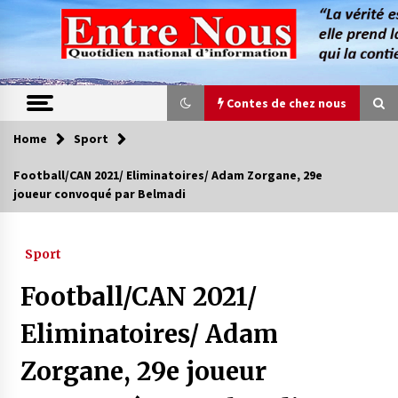
Skip
to
content
Contes de chez nous
Home
Sport
Contes de chez nous
Football/CAN 2021/ Eliminatoires/ Adam Zorgane, 29e
joueur convoqué par Belmadi
Quand la mère n’est plus là (17e partie)
4 ans ago
Sport
Magie de sorcier
Football/CAN 2021/
4 ans ago
Eliminatoires/ Adam
Zorgane, 29e joueur
Oum el Gaïla / L’ogresse du M’zab
4 ans ago