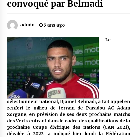
convoqué par Belmadi
Mythes et croyances / L’hospitalité des
montagnards
admin
5 ans ago
4 ans ago
Le
Quand on va vite
5 ans ago
« Père, tiens-moi, je vais tomber ! »
5 ans ago
Le bouc de l’Au-delà
sélectionneur national, Djamel Belmadi, a fait appel en
5 ans ago
renfort le milieu de terrain de Paradou AC Adam
Zorgane, en prévision de ses deux prochains matchs
des Verts entrant dans le cadre des qualifications de la
prochaine Coupe d’Afrique des nations (CAN 2021),
Le monstrueux vieillard (Un récit du Sud
algérien)
décalée à 2022, a indiqué hier lundi la Fédération