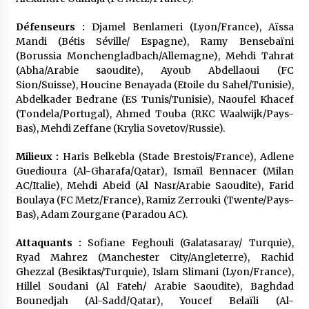
Défenseurs :
Djamel Benlameri (Lyon/France), Aïssa
Mandi (Bétis Séville/ Espagne), Ramy Bensebaïni
(Borussia Monchengladbach/Allemagne), Mehdi Tahrat
(Abha/Arabie saoudite), Ayoub Abdellaoui (FC
Sion/Suisse), Houcine Benayada (Etoile du Sahel/Tunisie),
Abdelkader Bedrane (ES Tunis/Tunisie), Naoufel Khacef
(Tondela/Portugal), Ahmed Touba (RKC Waalwijk/Pays-
Bas), Mehdi Zeffane (Krylia Sovetov/Russie).
Milieux :
Haris Belkebla (Stade Brestois/France), Adlene
Guedioura (Al-Gharafa/Qatar), Ismaïl Bennacer (Milan
AC/Italie), Mehdi Abeid (Al Nasr/Arabie Saoudite), Farid
Boulaya (FC Metz/France), Ramiz Zerrouki (Twente/Pays-
Bas), Adam Zourgane (Paradou AC).
Attaquants :
Sofiane Feghouli (Galatasaray/ Turquie),
Ryad Mahrez (Manchester City/Angleterre), Rachid
Ghezzal (Besiktas/Turquie), Islam Slimani (Lyon/France),
Hillel Soudani (Al Fateh/ Arabie Saoudite), Baghdad
Bounedjah (Al-Sadd/Qatar), Youcef Belaïli (Al-