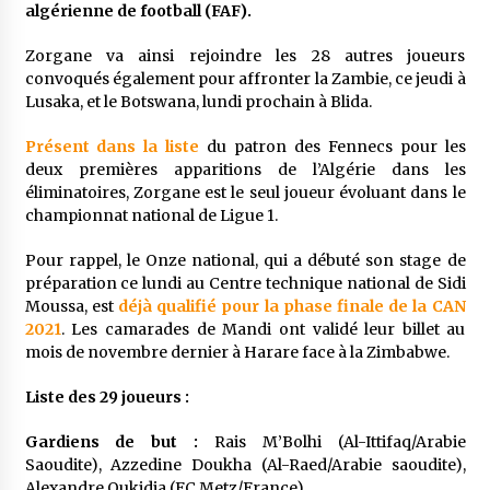
5 ans ago
algérienne de football (FAF).
Zorgane va ainsi rejoindre les 28 autres joueurs
Rencontre nocturne dans le désert (Un conte
convoqués également pour affronter la Zambie, ce jeudi à
touareg)
Lusaka, et le Botswana, lundi prochain à Blida.
5 ans ago
Présent dans la liste
du patron des Fennecs pour les
Un conte targui/ Quand la tête est vide
deux premières apparitions de l’Algérie dans les
5 ans ago
éliminatoires, Zorgane est le seul joueur évoluant dans le
championnat national de Ligue 1.
Pour rappel, le Onze national, qui a débuté son stage de
Tradition orale/ D’où viennent les contes et à
préparation ce lundi au Centre technique national de Sidi
quoi servent-ils?
Moussa, est
déjà qualifié pour la phase finale de la CAN
5 ans ago
2021
. Les camarades de Mandi ont validé leur billet au
mois de novembre dernier à Harare face à la Zimbabwe.
Liste des 29 joueurs :
Gardiens de but :
Rais M’Bolhi (Al-Ittifaq/Arabie
Saoudite), Azzedine Doukha (Al-Raed/Arabie saoudite),
Alexandre Oukidja (FC Metz/France).