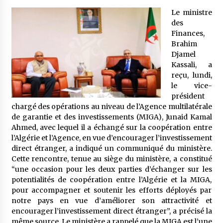
Le ministre
des
Mythes et croyances / L’hospitalité des
Finances,
montagnards
Brahim
4 ans ago
Djamel
Kassali, a
Quand on va vite
reçu, lundi,
5 ans ago
le vice-
président
chargé des opérations au niveau de l’Agence multilatérale
de garantie et des investissements (MIGA), Junaid Kamal
« Père, tiens-moi, je vais tomber ! »
Ahmed, avec lequel il a échangé sur la coopération entre
5 ans ago
l’Algérie et l’Agence, en vue d’encourager l’investissement
direct étranger, a indiqué un communiqué du ministère.
Cette rencontre, tenue au siège du ministère, a constitué
Le bouc de l’Au-delà
“une occasion pour les deux parties d’échanger sur les
5 ans ago
potentialités de coopération entre l’Algérie et la MIGA,
pour accompagner et soutenir les efforts déployés par
notre pays en vue d’améliorer son attractivité et
Le monstrueux vieillard (Un récit du Sud
encourager l’investissement direct étranger”, a précisé la
algérien)
même source. Le ministère a rappelé que la MIGA est l’une