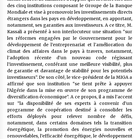
5 ans ago
des cinq institutions composant le Groupe de la Banque
Mondiale et vise à promouvoir les investissements directs
étrangers dans les pays en développement, en apportant,
Rencontre nocturne dans le désert (Un conte
touareg)
notamment, ses garanties aux investisseurs. A ce titre, M.
5 ans ago
Kassali a présenté à son interlocuteur une situation “sur
les réformes engagées par le Gouvernement pour le
développement de l’entreprenariat et l’amélioration du
Un conte targui/ Quand la tête est vide
climat des affaires dans le pays à travers, notamment,
5 ans ago
l’adoption récente d’un nouveau code régissant
l’investissement, conférant une meilleure visibilité, plus
de garantie et davantage de stabilité pour les potentiels
Tradition orale/ D’où viennent les contes et à
investisseurs”. De son côté, le vice-président de la MIGA a
quoi servent-ils?
affirmé que son institution “se tient prête à appuyer
5 ans ago
l’Algérie dans la mise en œuvre de son programme de
diversification économique”. A ce propos, il a mis l’accent
sur “la disponibilité de ses experts à convenir d’un
programme de coopération destiné à consolider les
efforts déployés pour relever nombre de défis,
notamment, dans certains domaines tels la transition
énergétique, la promotion des énergies nouvelles et
renouvelables, l’efficacité énergétique, le développement