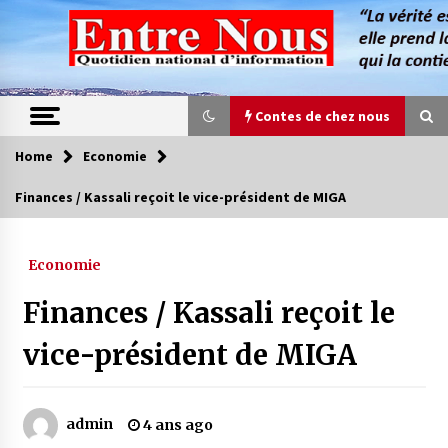
Skip
to
content
Contes de chez nous
Home
Economie
Contes de chez nous
Finances / Kassali reçoit le vice-président de MIGA
Quand la mère n’est plus là (17e partie)
4 ans ago
Economie
Finances / Kassali reçoit le
Magie de sorcier
4 ans ago
vice-président de MIGA
Oum el Gaïla / L’ogresse du M’zab
admin
4 ans ago
4 ans ago