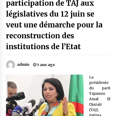
participation de TAJ aux
législatives du 12 juin se
Mythes et croyances / L’hospitalité des
montagnards
veut une démarche pour la
4 ans ago
reconstruction des
Quand on va vite
5 ans ago
institutions de l’Etat
« Père, tiens-moi, je vais tomber ! »
admin
5 ans ago
5 ans ago
La
présidente
Le bouc de l’Au-delà
du parti
5 ans ago
Tajamou
Amal El
Djazair
Le monstrueux vieillard (Un récit du Sud
(TAJ),
algérien)
Fatima