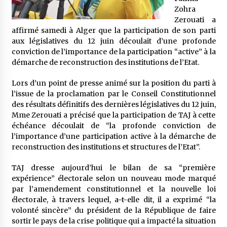
5 ans ago
Zohra
Zerouati a
affirmé samedi à Alger que la participation de son parti
Rencontre nocturne dans le désert (Un conte
touareg)
aux législatives du 12 juin découlait d’une profonde
5 ans ago
conviction de l’importance de la participation “active” à la
démarche de reconstruction des institutions de l’Etat.
Un conte targui/ Quand la tête est vide
Lors d’un point de presse animé sur la position du parti à
5 ans ago
l’issue de la proclamation par le Conseil Constitutionnel
des résultats définitifs des dernières législatives du 12 juin,
Mme Zerouati a précisé que la participation de TAJ à cette
Tradition orale/ D’où viennent les contes et à
échéance découlait de “la profonde conviction de
quoi servent-ils?
l’importance d’une participation active à la démarche de
5 ans ago
reconstruction des institutions et structures de l’Etat”.
TAJ dresse aujourd’hui le bilan de sa “première
expérience” électorale selon un nouveau mode marqué
par l’amendement constitutionnel et la nouvelle loi
électorale, à travers lequel, a-t-elle dit, il a exprimé “la
volonté sincère” du président de la République de faire
sortir le pays de la crise politique qui a impacté la situation