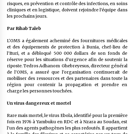
5 ans ago
risques, en prévention et contrôle des infections, en soins
cliniques et en logistique, doivent rejoindre l’équipe dans
les prochains jours.
Rencontre nocturne dans le désert (Un conte
touareg)
Par Rihab Taleb
5 ans ago
L’OMS a également acheminé des fournitures médicales
Un conte targui/ Quand la tête est vide
et des équipements de protection à Bunia, chef-lieu de
5 ans ago
l’Ituri, et a débloqué 500 000 dollars de son fonds de
réserve pour les situations d’urgence afin de soutenir la
riposte. Tedros Adhanom Ghebreyesus, directeur général
de l’OMS, a assuré que l’organisation continuerait de
Tradition orale/ D’où viennent les contes et à
quoi servent-ils?
mobiliser des ressources et des partenaires dans toute la
5 ans ago
région pour contenir la propagation et prendre en
charge les personnes touchées.
Un virus dangereux et mortel
Rare mais mortel, le virus Ebola, identifié pour la première
fois en 1976 à Yambuku en RDC et à Nzara au Soudan, est
l’un des agents pathogènes les plus redoutés. Il appartient