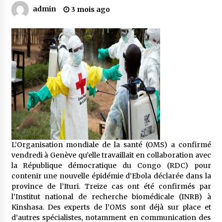
admin
3 mois ago
Mythes et croyances / L’hospitalité des
montagnards
4 ans ago
Quand on va vite
5 ans ago
« Père, tiens-moi, je vais tomber ! »
5 ans ago
L’Organisation mondiale de la santé (OMS) a confirmé
vendredi à Genève qu’elle travaillait en collaboration avec
Le bouc de l’Au-delà
la République démocratique du Congo (RDC) pour
5 ans ago
contenir une nouvelle épidémie d’Ebola déclarée dans la
province de l’Ituri. Treize cas ont été confirmés par
l’Institut national de recherche biomédicale (INRB) à
Kinshasa. Des experts de l’OMS sont déjà sur place et
Le monstrueux vieillard (Un récit du Sud
algérien)
d’autres spécialistes, notamment en communication des