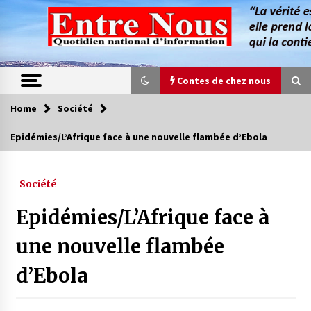
Skip
to
content
Contes de chez nous
Home
Société
Contes de chez nous
Epidémies/L’Afrique face à une nouvelle flambée d’Ebola
Quand la mère n’est plus là (17e partie)
4 ans ago
Société
Epidémies/L’Afrique face à
Magie de sorcier
4 ans ago
une nouvelle flambée
d’Ebola
Oum el Gaïla / L’ogresse du M’zab
4 ans ago