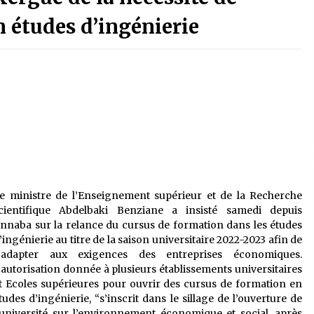
é
Quand on va vite
5 ans ago
n études d’ingénierie
Le monstrueux vieillard (Un récit
du Sud algérien)
5 ans ago
Tradition orale/ D’où viennent les
contes et à quoi servent-ils?
5 ans ago
e ministre de l’Enseignement supérieur et de la Recherche
cientifique Abdelbaki Benziane a insisté samedi depuis
nnaba sur la relance du cursus de formation dans les études
’ingénierie au titre de la saison universitaire 2022-2023 afin de
’adapter aux exigences des entreprises économiques.
’autorisation donnée à plusieurs établissements universitaires
t Ecoles supérieures pour ouvrir des cursus de formation en
tudes d’ingénierie, “s’inscrit dans le sillage de l’ouverture de
’université sur l’environnement économique et social, après