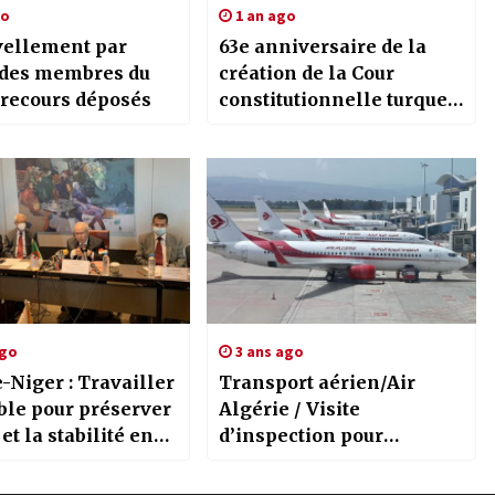
go
1 an ago
ellement par
63e anniversaire de la
 des membres du
création de la Cour
CN / 15 recours déposés
constitutionnelle turque /
Belhadj salue les bonnes
relations entre la Cour
constitutionnelle
algérienne et son
homologue turque
ago
3 ans ago
-Niger : Travailler
Transport aérien/Air
le pour préserver
Algérie / Visite
 et la stabilité en
d’inspection pour
e
s’enquérir des conditions
des déplacements