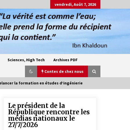
vendredi, Août 7, 2026
Sciences, High Tech
Archives PDF
Contes de chez nous
elancer la formation en études d’ingénierie
Le président de la
Oum el Gaïla / L’ogresse du M’zab
République rencontre les
4 ans ago
médias nationaux le
27/7/2026