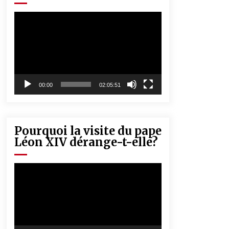
« Père, tiens-moi, je vais tomber ! »
5 ans ago
Lecteur
vidéo
Rencontre nocturne dans le désert
(Un conte touareg)
5 ans ago
00:00
02:05:51
Pourquoi la visite du pape
Léon XIV dérange-t-elle?
Lecteur
vidéo