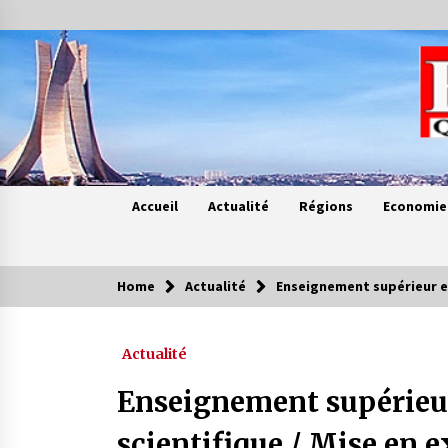
Skip
to
content
Accueil
Actualité
Régions
Economie
Home
Actualité
Enseignement supérieur et
Contes de chez nous
Actualité
Quand la mère n’est plus là (17e
partie)
Enseignement supérieur
4 ans ago
scientifique / Mise en e