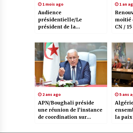
1 mois ago
1 an a
Audience
Renouv
présidentielle/Le
moitié
président de la
République reçoit une
délégation ministérielle
de la République du Niger
2 ans ago
5 ans 
APN/Boughali préside
Algérie
une réunion de l’instance
ensemb
de coordination sur
la paix
l’avancement des
Afriqu
programmes des