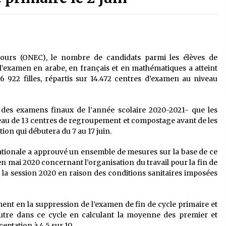
é
Quand on va vite
5 ans ago
Le monstrueux vieillard (Un récit
du Sud algérien)
cours (ONEC), le nombre de candidats parmi les élèves de
5 ans ago
’examen en arabe, en français et en mathématiques a atteint
6 922 filles, répartis sur 14.472 centres d’examen au niveau
Tradition orale/ D’où viennent les
contes et à quoi servent-ils?
 des examens finaux de l’année scolaire 2020-2021- que les
5 ans ago
eau de 13 centres de regroupement et compostage avant de les
ion qui débutera du 7 au 17 juin.
nationale a approuvé un ensemble de mesures sur la base de ce
en mai 2020 concernant l’organisation du travail pour la fin de
 la session 2020 en raison des conditions sanitaires imposées
ent en la suppression de l’examen de fin de cycle primaire et
utre dans ce cycle en calculant la moyenne des premier et
eptation à 4,5 sur 10.