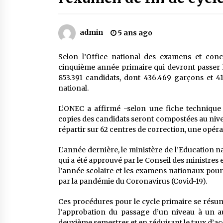
Mythes et croyances / L’hospitalit
des montagnards
4 ans ago
admin
5 ans ago
Le bouc de l’Au-delà
Selon l’Office national des examens et con
5 ans ago
cinquième année primaire qui devront passer l
853.391 candidats, dont 436.469 garçons et 41
national.
Un conte targui/ Quand la tête est
vide
L’ONEC a affirmé -selon une fiche technique
5 ans ago
copies des candidats seront compostées au niv
répartir sur 62 centres de correction, une opérat
L’année dernière, le ministère de l’Education 
qui a été approuvé par le Conseil des ministres 
l’année scolaire et les examens nationaux pour
par la pandémie du Coronavirus (Covid-19).
Ces procédures pour le cycle primaire se résum
l’approbation du passage d’un niveau à un a
deuxième semestres et en réduisant le taux d’acc