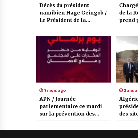
Décès du président
Chargé
namibien Hage Geingob /
de la Rép
Le Président de la
prend p
République présente ses
la réun
condoléances
extraor
7 mois ago
2 ans 
APN / Journée
Algérie-
parlementaire ce mardi
préside
sur la prévention des
des si
drogues et le traitement
à Tipa
de la toxicomanie