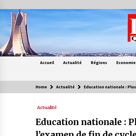
Skip
to
content
Accueil
Actualité
Régions
Economie
Home
Actualité
Education nationale : Plus
Contes de chez nous
Actualité
Quand la mère n’est plus là (17e
partie)
Education nationale : P
4 ans ago
l’examen de fin de cycle