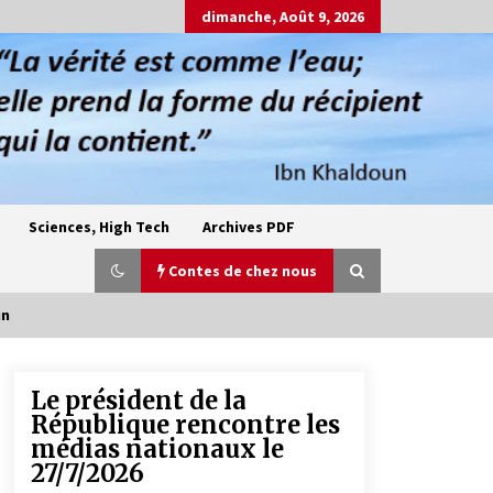
dimanche, Août 9, 2026
Sciences, High Tech
Archives PDF
Contes de chez nous
in
Le président de la
Oum el Gaïla / L’ogresse du M’zab
République rencontre les
4 ans ago
médias nationaux le
27/7/2026