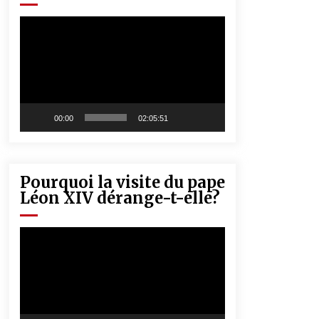
« Père, tiens-moi, je vais tomber ! »
5 ans ago
Lecteur
vidéo
Rencontre nocturne dans le désert
(Un conte touareg)
5 ans ago
00:00
02:05:51
Pourquoi la visite du pape
Léon XIV dérange-t-elle?
Lecteur
vidéo