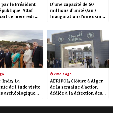
 par le Président
D’une capacité de 60
ublique Attaf
millions d’unités/an /
art ce mercredi à
Inauguration d’une usine
ion ministérielle
de production de stylos à
dinaire de l’OCI
insuline “100 %
algérienne”
ago
2 mois ago
Inde/ La
AFRIPOL/Clôture à Alger
nte de l’Inde visite
de la semaine d’action
tes archéologiques
dédiée à la détection des
sa
faux documents de
voyage