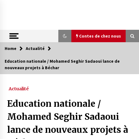
Skip
to
content
Contes de chez nous
Home
Actualité
Contes de chez nous
Education nationale / Mohamed Seghir Sadaoui lance de
nouveaux projets à Béchar
Quand la mère n’est plus là (17e partie)
4 ans ago
Actualité
Magie de sorcier
Education nationale /
4 ans ago
Mohamed Seghir Sadaoui
lance de nouveaux projets à
Oum el Gaïla / L’ogresse du M’zab
4 ans ago