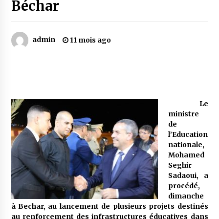
Béchar
Mythes et croyances / L’hospitalité des
montagnards
admin
11 mois ago
4 ans ago
Quand on va vite
5 ans ago
Le
ministre
« Père, tiens-moi, je vais tomber ! »
de
5 ans ago
l’Education
nationale,
Mohamed
Le bouc de l’Au-delà
Seghir
5 ans ago
Sadaoui, a
procédé,
dimanche
Le monstrueux vieillard (Un récit du Sud
à Bechar, au lancement de plusieurs projets destinés
algérien)
au renforcement des infrastructures éducatives dans