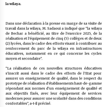
5 ans ago
la wilaya.
Rencontre nocturne dans le désert (Un conte
touareg)
Dans une déclaration à la presse en marge de sa visite de
5 ans ago
travail dans la wilaya, M. Sadaoui a indiqué que “la wilaya
de Bechar a bénéficié, au titre de l’exercice 2025, de la
Un conte targui/ Quand la tête est vide
réalisation et l’équipement de cinq (5) collèges et de deux
5 ans ago
(2) lycées, dans le cadre des efforts visant à contribuer au
renforcement du parc de la wilaya en infrastructures
éducatives, notamment en ce qui concerne les cycles
Tradition orale/ D’où viennent les contes et à
moyen et secondaire”.
quoi servent-ils?
5 ans ago
“La réalisation de ces nouvelles structures éducatives
s’inscrit aussi dans le cadre des efforts de l’Etat pour
assurer un enseignement de qualité, dans le respect du
prototype de réalisation d’établissements haut-de-gamme
répondant aux normes d’un enseignement de qualité et
aux objectifs fixés, avec leur équipement de services
modernes pour assurer une scolarité dans des conditions
confortables”, a-t-il précisé.