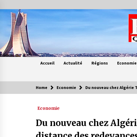
Skip
to
content
Accueil
Actualité
Régions
Economie
Home
Economie
Du nouveau chez Algérie 
Contes de chez nous
Economie
Quand la mère n’est plus là (17e
partie)
Du nouveau chez Algéri
4 ans ago
distance des redevances