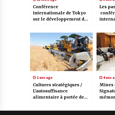
Conférence
Les par
internationale de Tokyo
confér
sur le développement de
interna
l’Afrique (TICAD 2025)/
l’intel
Noureddine Ouadah y
économ
prend part
mondia
à l’ém
l’Algér
industr
2 ans ago
4 ans 
Cultures stratégiques /
Mines 
L’autosuffisance
Signat
alimentaire à portée de
mémor
main
entre 
et le t