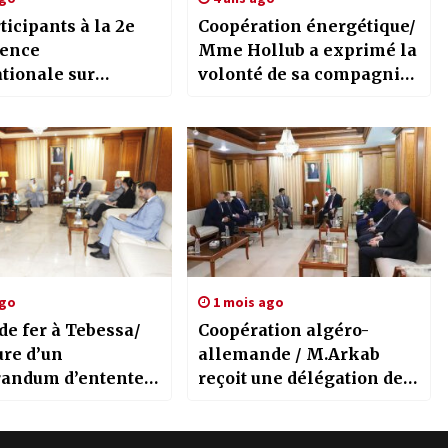
ticipants à la 2e
Coopération énergétique/
ence
Mme Hollub a exprimé la
tionale sur
volonté de sa compagnie
ligence
de participer au
ique / Le contexte
développement de
l actuel favorable
l’industrie pétrolière en
ergence de
Algérie
ie en tant que pôle
iel important
ago
1 mois ago
de fer à Tebessa/
Coopération algéro-
ure d’un
allemande / M.Arkab
andum d’entente
reçoit une délégation de
le groupe “Manal”
la société allemande
urc “Ozmert”
“Siemens Energy”