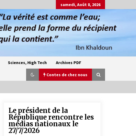
samedi, Août 8, 2026
Sciences, High Tech
Archives PDF
Contes de chez nous
Le président de la
Oum el Gaïla / L’ogresse du M’zab
République rencontre les
4 ans ago
médias nationaux le
27/7/2026