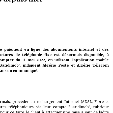
é
Quand on va vite
5 ans ago
Le monstrueux vieillard (Un récit
du Sud algérien)
5 ans ago
Tradition orale/ D’où viennent les
e paiement en ligne des abonnements internet et des
contes et à quoi servent-ils?
actures de téléphonie fixe est désormais disponible, à
5 ans ago
ompter du 11 mai 2022, en utilisant l’application mobile
Baridimob”, indiquent Algérie Poste et Algérie Télécom
ans un communiqué.
ormais, procéder au rechargement Internet (ADSL, Fibre et
res téléphoniques, via leur compte “Baridimob”, rubrique
pour ce faire, le client à effectuer une mise à jour de ladite