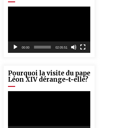
« Père, tiens-moi, je vais tomber ! »
5 ans ago
Lecteur
vidéo
Rencontre nocturne dans le désert
(Un conte touareg)
5 ans ago
00:00
02:05:51
Pourquoi la visite du pape
Léon XIV dérange-t-elle?
Lecteur
vidéo