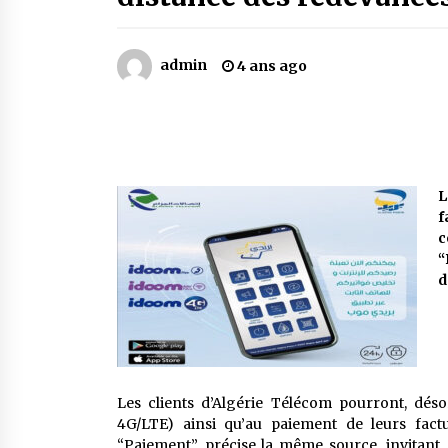
Mythes et croyances / L’hospitalit
des montagnards
4 ans ago
admin
4 ans ago
Le bouc de l’Au-delà
5 ans ago
Un conte targui/ Quand la tête est
L
vide
f
5 ans ago
c
“
d
Les clients d’Algérie Télécom pourront, dés
4G/LTE) ainsi qu’au paiement de leurs factu
“Paiement”, précise la même source, invitant, 