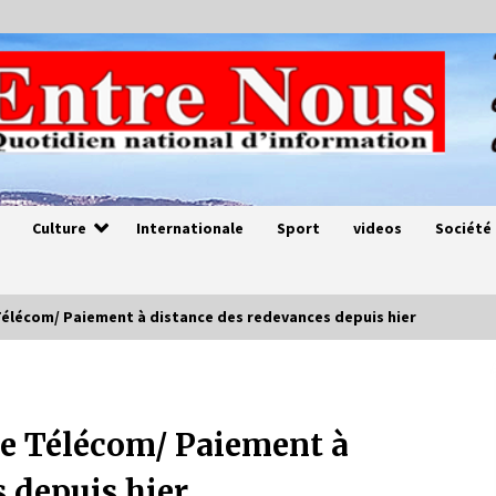
Culture
Internationale
Sport
videos
Société
Télécom/ Paiement à distance des redevances depuis hier
Magie de sorcier
4 ans ago
e Télécom/ Paiement à
 depuis hier