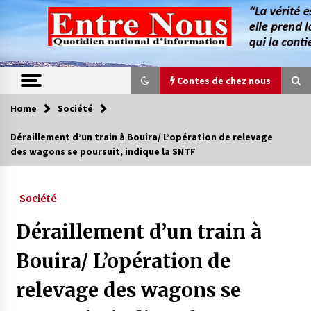
Skip
to
content
Contes de chez nous
Home
Société
Contes de chez nous
Déraillement d’un train à Bouira/ L’opération de relevage
des wagons se poursuit, indique la SNTF
Quand la mère n’est plus là (17e partie)
4 ans ago
Société
Magie de sorcier
Déraillement d’un train à
4 ans ago
Bouira/ L’opération de
relevage des wagons se
Oum el Gaïla / L’ogresse du M’zab
4 ans ago