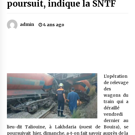
poursuit, indique la SNTF
Mythes et croyances / L’hospitalité des
montagnards
admin
4 ans ago
4 ans ago
Quand on va vite
5 ans ago
« Père, tiens-moi, je vais tomber ! »
L’opération
5 ans ago
de relevage
des
wagons du
Le bouc de l’Au-delà
train qui a
5 ans ago
déraillé
vendredi
dernier au
Le monstrueux vieillard (Un récit du Sud
lieu-dit Taliouine, à Lakhdaria (ouest de Bouira), se
algérien)
poursuivait hier, dimanche, a-t-on fait savoir auprès de la