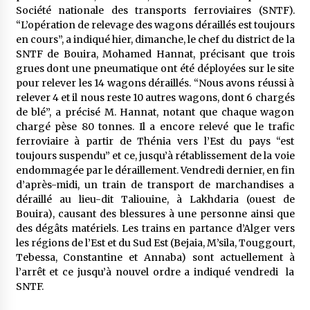
5 ans ago
Société nationale des transports ferroviaires (SNTF).
“L’opération de relevage des wagons déraillés est toujours
en cours”, a indiqué hier, dimanche, le chef du district de la
Rencontre nocturne dans le désert (Un conte
SNTF de Bouira, Mohamed Hannat, précisant que trois
touareg)
grues dont une pneumatique ont été déployées sur le site
5 ans ago
pour relever les 14 wagons déraillés. “Nous avons réussi à
relever 4 et il nous reste 10 autres wagons, dont 6 chargés
Un conte targui/ Quand la tête est vide
de blé”, a précisé M. Hannat, notant que chaque wagon
5 ans ago
chargé pèse 80 tonnes. Il a encore relevé que le trafic
ferroviaire à partir de Thénia vers l’Est du pays “est
toujours suspendu” et ce, jusqu’à rétablissement de la voie
Tradition orale/ D’où viennent les contes et à
endommagée par le déraillement. Vendredi dernier, en fin
quoi servent-ils?
d’après-midi, un train de transport de marchandises a
5 ans ago
déraillé au lieu-dit Taliouine, à Lakhdaria (ouest de
Bouira), causant des blessures à une personne ainsi que
des dégâts matériels. Les trains en partance d’Alger vers
les régions de l’Est et du Sud Est (Bejaia, M’sila, Touggourt,
Tebessa, Constantine et Annaba) sont actuellement à
l’arrêt et ce jusqu’à nouvel ordre a indiqué vendredi la
SNTF.