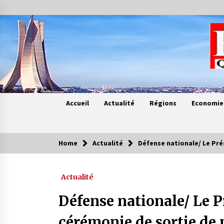
Skip
to
content
Accueil
Actualité
Régions
Economie
Home
Actualité
Défense nationale/ Le Pré
Contes de chez nous
Actualité
Quand la mère n’est plus là (17e
partie)
Défense nationale/ Le P
4 ans ago
cérémonie de sortie de