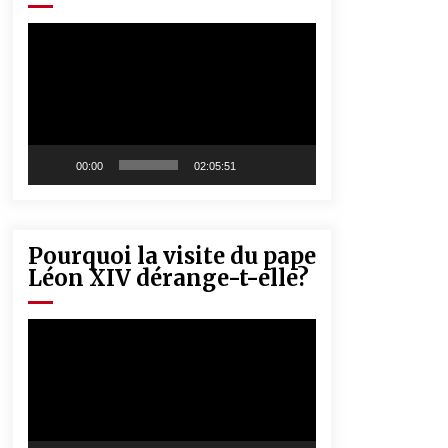
« Père, tiens-moi, je vais tomber ! »
5 ans ago
Lecteur
vidéo
Rencontre nocturne dans le désert
(Un conte touareg)
5 ans ago
00:00
02:05:51
Pourquoi la visite du pape
Léon XIV dérange-t-elle?
Lecteur
vidéo