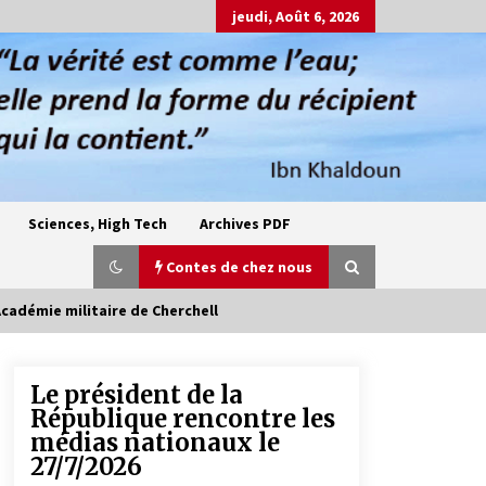
jeudi, Août 6, 2026
Sciences, High Tech
Archives PDF
Contes de chez nous
cadémie militaire de Cherchell
Le président de la
Oum el Gaïla / L’ogresse du M’zab
République rencontre les
4 ans ago
médias nationaux le
27/7/2026