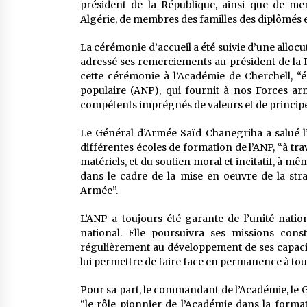
président de la République, ainsi que de me
Algérie, de membres des familles des diplômés et
La cérémonie d’accueil a été suivie d’une allo
adressé ses remerciements au président de la
cette cérémonie à l’Académie de Cherchell, “
populaire (ANP), qui fournit à nos Forces ar
compétents imprégnés de valeurs et de principes
Le Général d’Armée Saïd Chanegriha a salué l’i
différentes écoles de formation de l’ANP, “à tr
matériels, et du soutien moral et incitatif, à m
dans le cadre de la mise en oeuvre de la str
Armée”.
L’ANP a toujours été garante de l’unité nati
national. Elle poursuivra ses missions cons
régulièrement au développement de ses capaci
lui permettre de faire face en permanence à tout
Pour sa part, le commandant de l’Académie, le 
“le rôle pionnier de l’Académie dans la forma