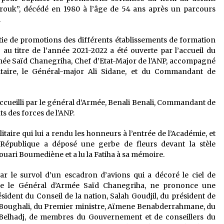
brouk”, décédé en 1980 à l’âge de 54 ans après un parcours
.
tie de promotions des différents établissements de formation
au titre de l’année 2021-2022 a été ouverte par l’accueil du
rmée Saïd Chanegriha, Chef d’Etat-Major de l’ANP, accompagné
aire, le Général-major Ali Sidane, et du Commandant de
accueilli par le général d’Armée, Benali Benali, Commandant de
s des forces de l’ANP.
aire qui lui a rendu les honneurs à l’entrée de l’Académie, et
 République a déposé une gerbe de fleurs devant la stèle
ri Boumediène et a lu la Fatiha à sa mémoire.
r le survol d’un escadron d’avions qui a décoré le ciel de
que le Général d’Armée Saïd Chanegriha, ne prononce une
sident du Conseil de la nation, Salah Goudjil, du président de
m Boughali, du Premier ministre, Aïmene Benabderrahmane, du
r Belhadj, de membres du Gouvernement et de conseillers du