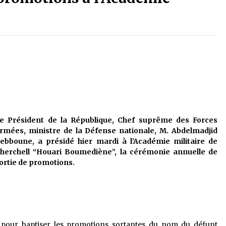
é
Quand on va vite
5 ans ago
Le monstrueux vieillard (Un récit
du Sud algérien)
5 ans ago
Tradition orale/ D’où viennent les
contes et à quoi servent-ils?
5 ans ago
e Président de la République, Chef suprême des Forces
rmées, ministre de la Défense nationale, M. Abdelmadjid
ebboune, a présidé hier mardi à l’Académie militaire de
herchell “Houari Boumediène”, la cérémonie annuelle de
ortie de promotions.
pour baptiser les promotions sortantes du nom du défunt