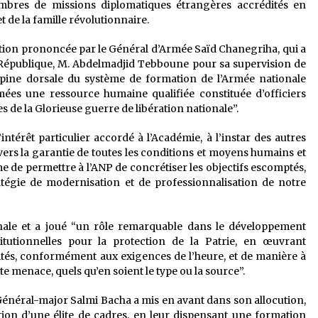
mbres de missions diplomatiques étrangères accrédités en
 de la famille révolutionnaire.
cution prononcée par le Général d’Armée Saïd Chanegriha, qui a
 République, M. Abdelmadjid Tebboune pour sa supervision de
épine dorsale du système de formation de l’Armée nationale
mées une ressource humaine qualifiée constituée d’officiers
 de la Glorieuse guerre de libération nationale”.
ntérêt particulier accordé à l’Académie, à l’instar des autres
avers la garantie de toutes les conditions et moyens humains et
ême de permettre à l’ANP de concrétiser les objectifs escomptés,
atégie de modernisation et de professionnalisation de notre
onale et a joué “un rôle remarquable dans le développement
titutionnelles pour la protection de la Patrie, en œuvrant
tés, conformément aux exigences de l’heure, et de manière à
e menace, quels qu’en soient le type ou la source”.
Général-major Salmi Bacha a mis en avant dans son allocution,
tion d’une élite de cadres, en leur dispensant une formation