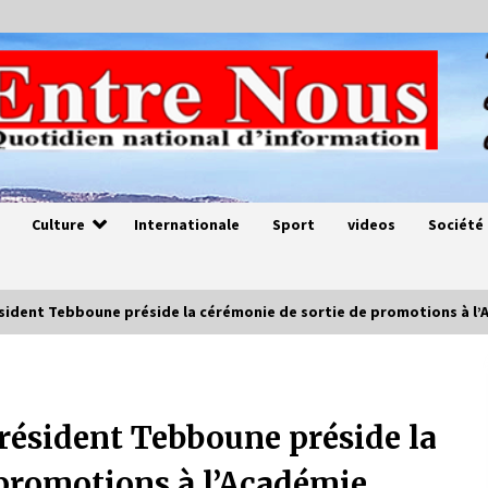
Culture
Internationale
Sport
videos
Société
sident Tebboune préside la cérémonie de sortie de promotions à l’A
Magie de sorcier
4 ans ago
résident Tebboune préside la
 promotions à l’Académie