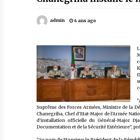
Mythes et croyances / L’hospitalit
des montagnards
4 ans ago
admin
4 ans ago
Le bouc de l’Au-delà
5 ans ago
L
M
Un conte targui/ Quand la tête est
c
vide
K
5 ans ago
D
s
c
“
Suprême des Forces Armées, Ministre de la Dé
Chanegriha, Chef d’Etat-Major de l’Armée Natio
d’installation officielle du Général-Major D
Documentation et de la Sécurité Extérieure”, p
“Au nom de Monsieur le Président de la Républ