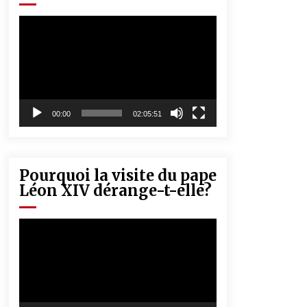
« Père, tiens-moi, je vais tomber ! »
5 ans ago
Lecteur
vidéo
Rencontre nocturne dans le désert
(Un conte touareg)
5 ans ago
00:00
02:05:51
Pourquoi la visite du pape
Léon XIV dérange-t-elle?
Lecteur
vidéo