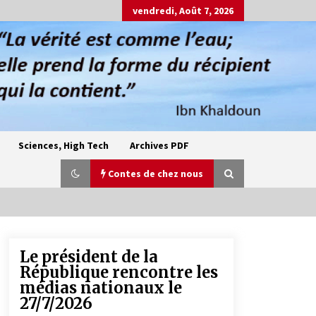
vendredi, Août 7, 2026
Sciences, High Tech
Archives PDF
Contes de chez nous
Le président de la
Oum el Gaïla / L’ogresse du M’zab
République rencontre les
4 ans ago
médias nationaux le
27/7/2026