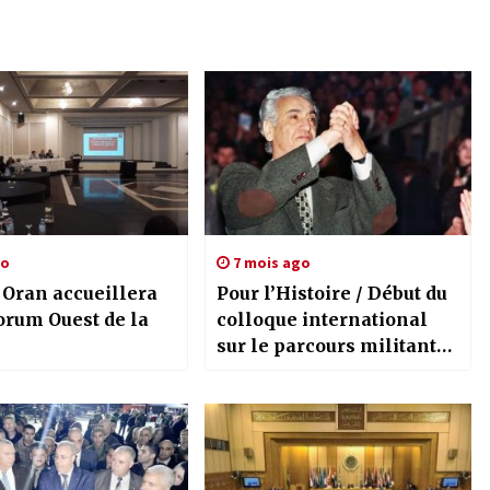
go
7 mois ago
 Oran accueillera
Pour l’Histoire / Début du
orum Ouest de la
colloque international
sur le parcours militant
du défunt moudjahid
Hocine Ait Ahmed