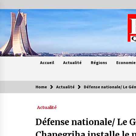
Skip
to
content
Accueil
Actualité
Régions
Economie
Home
Actualité
Défense nationale/ Le Gén
Contes de chez nous
Actualité
Quand la mère n’est plus là (17e
partie)
Défense nationale/ Le 
4 ans ago
Chanegriha installe l