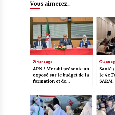
Vous aimerez...
4 ans ago
1 an a
APN / Merabi présente un
Santé /
exposé sur le budget de la
le 4e F
formation et de
SARM
l’enseignement
professionnels