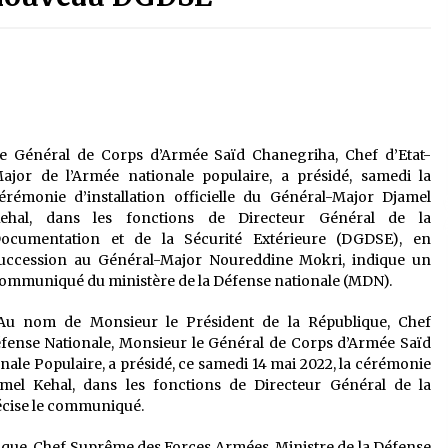
é
Quand on va vite
5 ans ago
Le monstrueux vieillard (Un récit
du Sud algérien)
5 ans ago
e Général de Corps d’Armée Saïd Chanegriha, Chef d’Etat-
ajor de l’Armée nationale populaire, a présidé, samedi la
Tradition orale/ D’où viennent les
érémonie d’installation officielle du Général-Major Djamel
contes et à quoi servent-ils?
ehal, dans les fonctions de Directeur Général de la
5 ans ago
ocumentation et de la Sécurité Extérieure (DGDSE), en
uccession au Général-Major Noureddine Mokri, indique un
ommuniqué du ministère de la Défense nationale (MDN).
Au nom de Monsieur le Président de la République, Chef
fense Nationale, Monsieur le Général de Corps d’Armée Saïd
nale Populaire, a présidé, ce samedi 14 mai 2022, la cérémonie
jamel Kehal, dans les fonctions de Directeur Général de la
récise le communiqué.
ique, Chef Suprême des Forces Armées, Ministre de la Défense