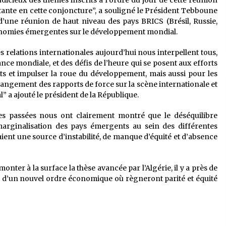
udicieux des thèmes inscrits à l’ordre du jour de cette réunion
ante en cette conjoncture”, a souligné le Président Tebboune
d’une réunion de haut niveau des pays BRICS (Brésil, Russie,
conomies émergentes sur le développement mondial.
s relations internationales aujourd’hui nous interpellent tous,
e mondiale, et des défis de l’heure qui se posent aux efforts
lits et impulser la roue du développement, mais aussi pour les
hangement des rapports de force sur la scène internationale et
 a ajouté le président de la République.
s passées nous ont clairement montré que le déséquilibre
 marginalisation des pays émergents au sein des différentes
ent une source d’instabilité, de manque d’équité et d’absence
onter à la surface la thèse avancée par l’Algérie, il y a près de
tion d’un nouvel ordre économique où règneront parité et équité