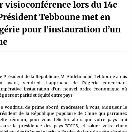
é
Quand on va vite
r visioconférence lors du 14e
5 ans ago
Président Tebboune met en
gérie pour l’instauration d’un
Le monstrueux vieillard (Un récit
du Sud algérien)
5 ans ago
ue
Tradition orale/ D’où viennent les
contes et à quoi servent-ils?
5 ans ago
e Président de la République, M. Abdelmadjid Tebboune a mis
n avant, vendredi, l’approche de l’Algérie concernant
’impérative instauration d’un nouvel ordre économique où
égneront parité et équité entre pays.
Je voudrais, de prime abord, m’adresser à vous, Monsieur le
résident de la République populaire de Chine qui parrainez
ette réunion, pour vous féliciter alors que votre pays ami
ssure la présidence des pays BRICS, et saluer votre choix