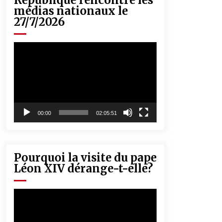
République rencontre les
« Père, tiens-moi, je vais tomber ! »
médias nationaux le
5 ans ago
27/7/2026
Lecteur
Rencontre nocturne dans le désert
(Un conte touareg)
vidéo
5 ans ago
00:00
02:05:51
Pourquoi la visite du pape
Léon XIV dérange-t-elle?
Lecteur
vidéo