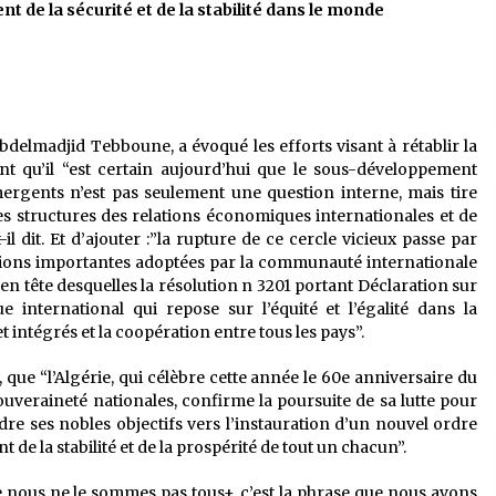
nt de la sécurité et de la stabilité dans le monde
Abdelmadjid Tebboune, a évoqué les efforts visant à rétablir la
ant qu’il “est certain aujourd’hui que le sous-développement
rgents n’est pas seulement une question interne, mais tire
des structures des relations économiques internationales et de
l dit. Et d’ajouter :”la rupture de ce cercle vicieux passe par
solutions importantes adoptées par la communauté internationale
en tête desquelles la résolution n 3201 portant Déclaration sur
 international qui repose sur l’équité et l’égalité dans la
t intégrés et la coopération entre tous les pays”.
que “l’Algérie, qui célèbre cette année le 60e anniversaire du
veraineté nationales, confirme la poursuite de sa lutte pour
dre ses nobles objectifs vers l’instauration d’un nouvel ordre
 de la stabilité et de la prospérité de tout un chacun”.
e nous ne le sommes pas tous+, c’est la phrase que nous avons