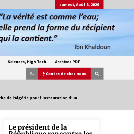
samedi, Août 8, 2026
Sciences, High Tech
Archives PDF
Contes de chez nous
e de l’Algérie pour l’instauration d’un
Oum el Gaïla / L’ogresse du M’zab
4 ans ago
Le président de la