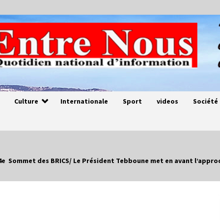
Culture
Internationale
Sport
videos
Société
14e Sommet des BRICS/ Le Président Tebboune met en avant l’approch
Magie de sorcier
4 ans ago