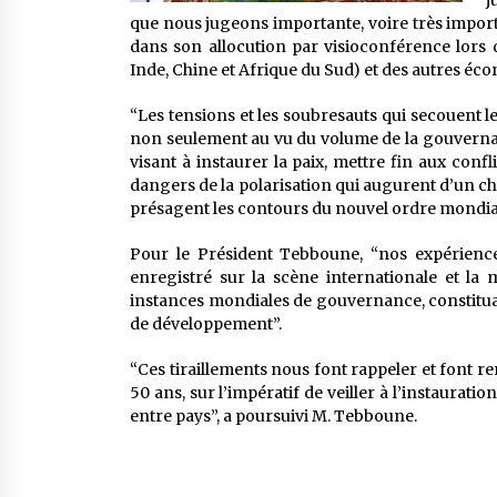
j
que nous jugeons importante, voire très import
dans son allocution par visioconférence lors 
Inde, Chine et Afrique du Sud) et des autres é
“Les tensions et les soubresauts qui secouent le
non seulement au vu du volume de la gouvernanc
visant à instaurer la paix, mettre fin aux conf
dangers de la polarisation qui augurent d’un c
présagent les contours du nouvel ordre mondial”
Pour le Président Tebboune, “nos expérience
enregistré sur la scène internationale et la
instances mondiales de gouvernance, constituai
de développement”.
“Ces tiraillements nous font rappeler et font rem
50 ans, sur l’impératif de veiller à l’instaura
entre pays”, a poursuivi M. Tebboune.