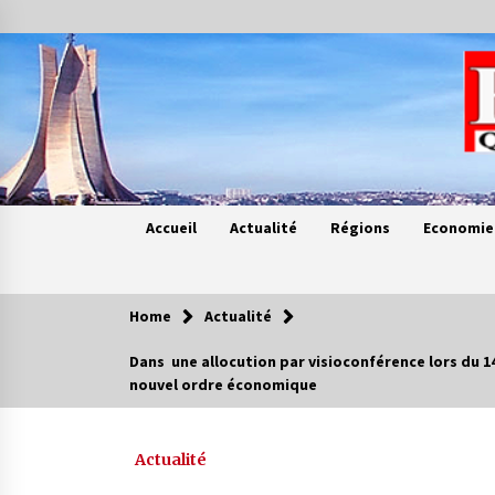
Skip
to
content
Accueil
Actualité
Régions
Economie
Home
Actualité
Contes de chez nous
Dans une allocution par visioconférence lors du 
nouvel ordre économique
Quand la mère n’est plus là (17e
partie)
4 ans ago
Actualité