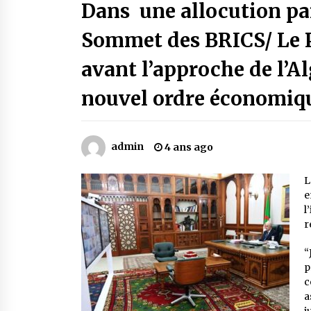
Mythes et croyances / L’hospitalit
Dans une allocution pa
des montagnards
4 ans ago
Sommet des BRICS/ Le 
avant l’approche de l’Al
Le bouc de l’Au-delà
5 ans ago
nouvel ordre économiq
Un conte targui/ Quand la tête est
vide
admin
4 ans ago
5 ans ago
L
e
l
r
“
p
c
a