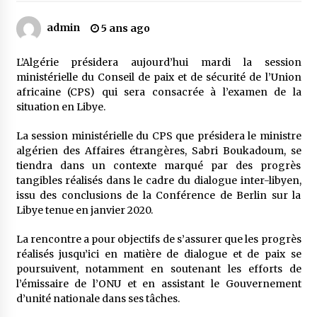
admin
5 ans ago
Mythes et croyances / L’hospitalité des
montagnards
L’Algérie présidera aujourd’hui mardi la session
4 ans ago
ministérielle du Conseil de paix et de sécurité de l’Union
africaine (CPS) qui sera consacrée à l’examen de la
Quand on va vite
situation en Libye.
5 ans ago
La session ministérielle du CPS que présidera le ministre
algérien des Affaires étrangères, Sabri Boukadoum, se
tiendra dans un contexte marqué par des progrès
« Père, tiens-moi, je vais tomber ! »
tangibles réalisés dans le cadre du dialogue inter-libyen,
5 ans ago
issu des conclusions de la Conférence de Berlin sur la
Libye tenue en janvier 2020.
Le bouc de l’Au-delà
La rencontre a pour objectifs de s’assurer que les progrès
5 ans ago
réalisés jusqu’ici en matière de dialogue et de paix se
poursuivent, notamment en soutenant les efforts de
l’émissaire de l’ONU et en assistant le Gouvernement
Le monstrueux vieillard (Un récit du Sud
d’unité nationale dans ses tâches.
algérien)