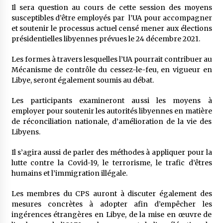
5 ans ago
Il sera question au cours de cette session des moyens
susceptibles d’être employés par l’UA pour accompagner
et soutenir le processus actuel censé mener aux élections
Rencontre nocturne dans le désert (Un conte
présidentielles libyennes prévues le 24 décembre 2021.
touareg)
5 ans ago
Les formes à travers lesquelles l’UA pourrait contribuer au
Mécanisme de contrôle du cessez-le-feu, en vigueur en
Un conte targui/ Quand la tête est vide
Libye, seront également soumis au débat.
5 ans ago
Les participants examineront aussi les moyens à
employer pour soutenir les autorités libyennes en matière
de réconciliation nationale, d’amélioration de la vie des
Tradition orale/ D’où viennent les contes et à
quoi servent-ils?
Libyens.
5 ans ago
Il s’agira aussi de parler des méthodes à appliquer pour la
lutte contre la Covid-19, le terrorisme, le trafic d’êtres
humains et l’immigration illégale.
Les membres du CPS auront à discuter également des
mesures concrètes à adopter afin d’empêcher les
ingérences étrangères en Libye, de la mise en œuvre de