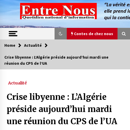
Skip
to
content
Contes de chez nous
Home
Actualité
Contes de chez nous
Crise libyenne : L’Algérie préside aujourd’hui mardi une
réunion du CPS de l’UA
Quand la mère n’est plus là (17e partie)
4 ans ago
Actualité
Magie de sorcier
Crise libyenne : L’Algérie
4 ans ago
préside aujourd’hui mardi
une réunion du CPS de l’UA
Oum el Gaïla / L’ogresse du M’zab
4 ans ago