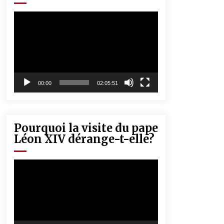
« Père, tiens-moi, je vais tomber ! »
5 ans ago
Lecteur
vidéo
Rencontre nocturne dans le désert
(Un conte touareg)
5 ans ago
00:00
02:05:51
Pourquoi la visite du pape
Léon XIV dérange-t-elle?
Lecteur
vidéo