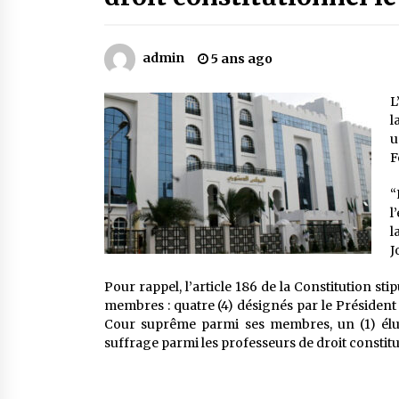
Mythes et croyances / L’hospitalit
des montagnards
4 ans ago
admin
5 ans ago
Le bouc de l’Au-delà
L
5 ans ago
l
u
F
Un conte targui/ Quand la tête est
vide
“
5 ans ago
l
l
J
Pour rappel, l’article 186 de la Constitution st
membres : quatre (4) désignés par le Président d
Cour suprême parmi ses membres, un (1) élu 
suffrage parmi les professeurs de droit constitu