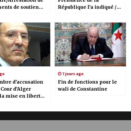
le/Arrestation de
Présidence de la
ments de soutien
République l’a indiqué /
upes terroristes
Le Président de la
 semaine
République préside une
réunion d’évaluation de
l’Agence spatiale
algérienne
ago
7 jours ago
mbre d’accusation
Fin de fonctions pour le
 Cour d’Alger
wali de Constantine
la mise en liberté
ire de l’ancien
 Noureddine Ait
da