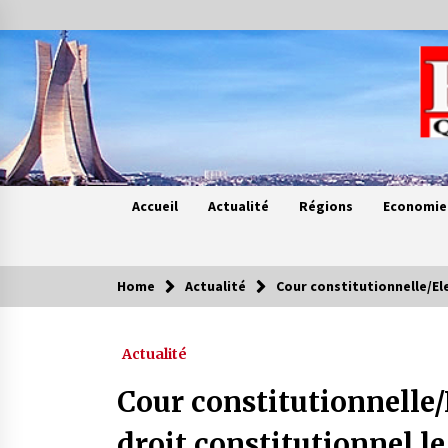
Skip
to
content
Accueil
Actualité
Régions
Economie
Home
Actualité
Cour constitutionnelle/El
Contes de chez nous
Actualité
Quand la mère n’est plus là (17e
partie)
Cour constitutionnelle/
4 ans ago
droit constitutionnel le