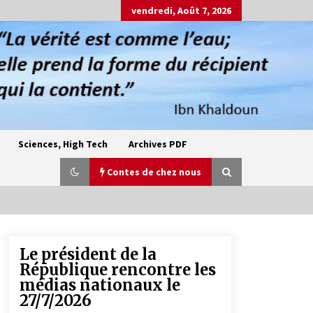
vendredi, Août 7, 2026
Sciences, High Tech
Archives PDF
Contes de chez nous
Le président de la
Oum el Gaïla / L’ogresse du M’zab
République rencontre les
4 ans ago
médias nationaux le
27/7/2026