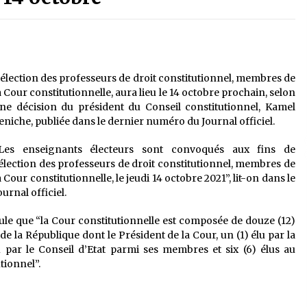
é
Quand on va vite
5 ans ago
Le monstrueux vieillard (Un récit
du Sud algérien)
’élection des professeurs de droit constitutionnel, membres de
5 ans ago
a Cour constitutionnelle, aura lieu le 14 octobre prochain, selon
ne décision du président du Conseil constitutionnel, Kamel
eniche, publiée dans le dernier numéro du Journal officiel.
Tradition orale/ D’où viennent les
contes et à quoi servent-ils?
Les enseignants électeurs sont convoqués aux fins de
5 ans ago
’élection des professeurs de droit constitutionnel, membres de
a Cour constitutionnelle, le jeudi 14 octobre 2021”, lit-on dans le
ournal officiel.
ipule que “la Cour constitutionnelle est composée de douze (12)
e la République dont le Président de la Cour, un (1) élu par la
par le Conseil d’Etat parmi ses membres et six (6) élus au
tionnel”.