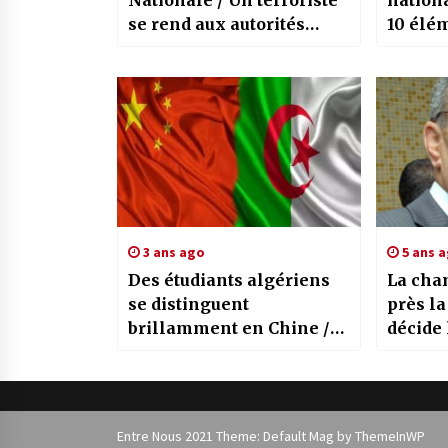
Nationale / Un terroriste
nationa
se rend aux autorités
10 élé
militaires à Bordj Badji
aux gro
Mokhtar
en une
3 ans ago
5 ans 
Des étudiants algériens
La cha
se distinguent
près la
brillamment en Chine /
décide 
Le Président de la
proviso
République leur adresse
député
ses félicitations
Hamou
Entre Nous 2021 Theme: Default Mag by
ThemeInWP