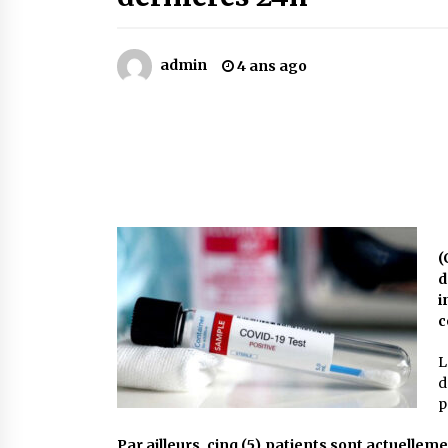
Mythes et croyances / L’hospitalit
des montagnards
4 ans ago
admin
4 ans ago
Le bouc de l’Au-delà
5 ans ago
Un conte targui/ Quand la tête est
vide
5 ans ago
D
(
d
i
c
L
d
p
Par ailleurs, cinq (5) patients sont actuellem