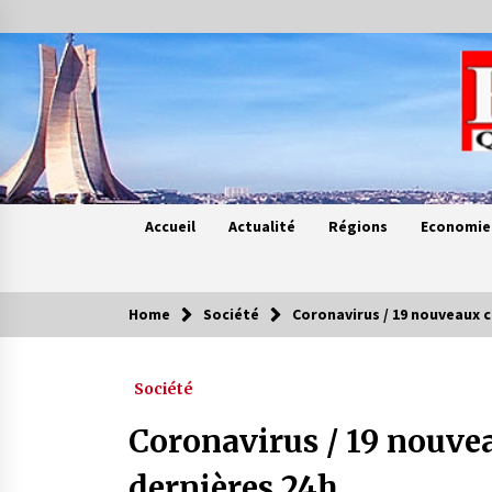
Skip
to
content
Accueil
Actualité
Régions
Economie
Home
Société
Coronavirus / 19 nouveaux c
Contes de chez nous
Société
Quand la mère n’est plus là (17e
partie)
Coronavirus / 19 nouvea
4 ans ago
dernières 24h