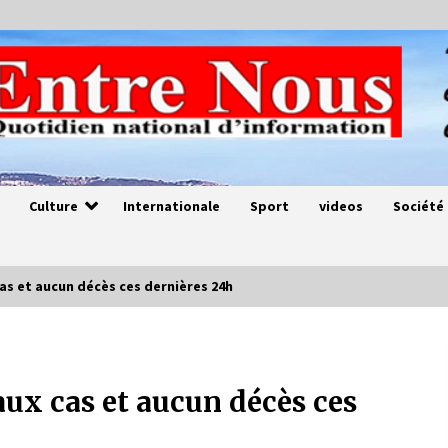
Culture
Internationale
Sport
videos
Société
as et aucun décès ces dernières 24h
Magie de sorcier
4 ans ago
ux cas et aucun décès ces