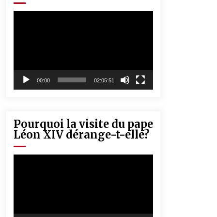
« Père, tiens-moi, je vais tomber ! »
5 ans ago
Lecteur
vidéo
Rencontre nocturne dans le désert
(Un conte touareg)
5 ans ago
00:00
02:05:51
Pourquoi la visite du pape
Léon XIV dérange-t-elle?
Lecteur
vidéo