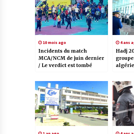
10 mois ago
4 ans 
Incidents du match
Hadj 2
MCA/NCM de juin dernier
groupe
/ Le verdict est tombé
algérie
pays en
Lieux s
1 an ago
4 ans 