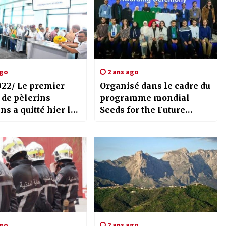
ago
2 ans ago
022/ Le premier
Organisé dans le cadre du
 de pèlerins
programme mondial
ns a quitté hier le
Seeds for the Future
 direction des
2024/ Fin de l’immersion
aints de l’Islam
technologique en Chine
pour 20 étudiants
algériens
ago
2 ans ago