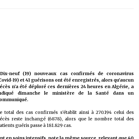
é
Quand on va vite
5 ans ago
Le monstrueux vieillard (Un récit
du Sud algérien)
5 ans ago
Tradition orale/ D’où viennent les
contes et à quoi servent-ils?
5 ans ago
ix-neuf (19) nouveaux cas confirmés de coronavirus
Covid-19) et 41 guérisons ont été enregistrés, alors qu’aucun
écès n’a été déploré ces dernières 24 heures en Algérie, a
ndiqué dimanche le ministère de la Santé dans un
ommuniqué.
e total des cas confirmés s’établit ainsi à 270.194 celui des
écès reste inchangé (6878), alors que le nombre total des
atients guéris passe à 181.829 cas.
ent en soins intensifs, note la même source, relevant que 40