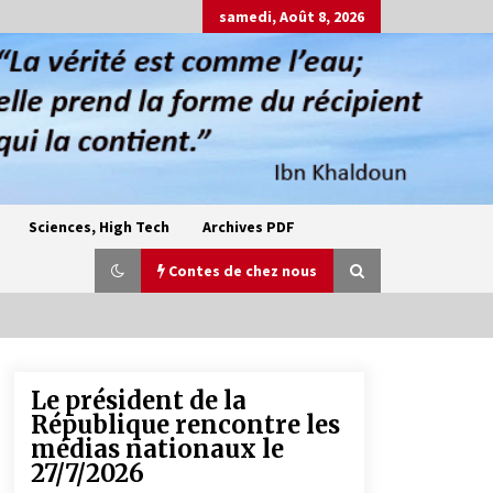
samedi, Août 8, 2026
Sciences, High Tech
Archives PDF
Contes de chez nous
Le président de la
Oum el Gaïla / L’ogresse du M’zab
République rencontre les
4 ans ago
médias nationaux le
27/7/2026