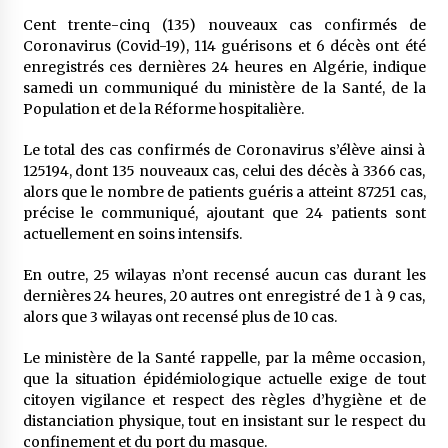
Cent trente-cinq (135) nouveaux cas confirmés de
Coronavirus (Covid-19), 114 guérisons et 6 décès ont été
Mythes et croyances / L’hospitalité des
enregistrés ces dernières 24 heures en Algérie, indique
montagnards
samedi un communiqué du ministère de la Santé, de la
4 ans ago
Population et de la Réforme hospitalière.
Quand on va vite
Le total des cas confirmés de Coronavirus s’élève ainsi à
5 ans ago
125194, dont 135 nouveaux cas, celui des décès à 3366 cas,
alors que le nombre de patients guéris a atteint 87251 cas,
précise le communiqué, ajoutant que 24 patients sont
actuellement en soins intensifs.
« Père, tiens-moi, je vais tomber ! »
5 ans ago
En outre, 25 wilayas n’ont recensé aucun cas durant les
dernières 24 heures, 20 autres ont enregistré de 1 à 9 cas,
alors que 3 wilayas ont recensé plus de 10 cas.
Le bouc de l’Au-delà
5 ans ago
Le ministère de la Santé rappelle, par la même occasion,
que la situation épidémiologique actuelle exige de tout
citoyen vigilance et respect des règles d’hygiène et de
Le monstrueux vieillard (Un récit du Sud
distanciation physique, tout en insistant sur le respect du
algérien)
confinement et du port du masque.