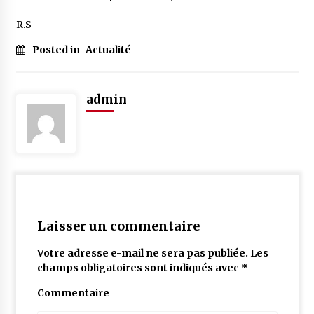
5 ans ago
R.S
Rencontre nocturne dans le désert (Un conte
Posted in
Actualité
touareg)
5 ans ago
admin
Un conte targui/ Quand la tête est vide
5 ans ago
Tradition orale/ D’où viennent les contes et à
quoi servent-ils?
5 ans ago
Laisser un commentaire
Votre adresse e-mail ne sera pas publiée.
Les
champs obligatoires sont indiqués avec
*
Commentaire