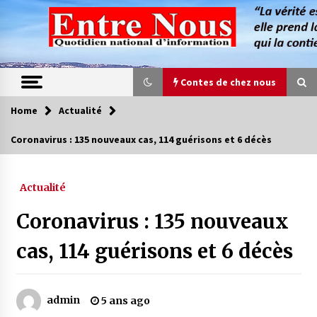
Skip
to
content
Contes de chez nous
Home
Actualité
Contes de chez nous
Coronavirus : 135 nouveaux cas, 114 guérisons et 6 décès
Quand la mère n’est plus là (17e partie)
4 ans ago
Actualité
Coronavirus : 135 nouveaux
Magie de sorcier
4 ans ago
cas, 114 guérisons et 6 décès
Oum el Gaïla / L’ogresse du M’zab
admin
5 ans ago
4 ans ago