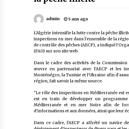
Mythes et croyances / L’hospitalit
des montagnards
4 ans ago
admin
5 ans ago
Le bouc de l’Au-delà
L’Algérie intensifie la lutte contre la pêche ill
5 ans ago
inspections en mer dans l’ensemble de la rég
de contrôle des pêches (AECP), a indiqué l’Orga
(FAO) sur son site web.
Un conte targui/ Quand la tête est
vide
Dans le cadre des activités de la Commission
5 ans ago
œuvre en partenariat avec l’AECP et les ins
Monténégro, la Tunisie et l’Ukraine afin d’ass
région, fait savoir la même source.
“Le rôle des inspections en Méditerranée est e
est en train de développer un programme in
Méditerranée et en mer Noire afin de form
d’informations et aux données, ainsi que leur éc
Dans ce cadre, l’AECP a affrété un navire de 
déploiement d’inspecteurs de divers pays et les