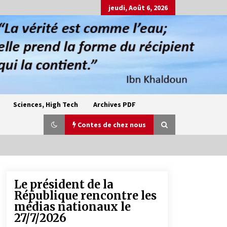
jeudi, Août 6, 2026
Sciences, High Tech
Archives PDF
Contes de chez nous
Le président de la
Oum el Gaïla / L’ogresse du M’zab
République rencontre les
4 ans ago
médias nationaux le
27/7/2026