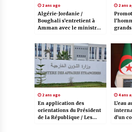
2 ans ago
2 ans 
Algérie-Jordanie /
Promoti
Boughali s’entretient à
l’homm
Amman avec le ministre
grands
jordanien de la Santé
affirm
Zaalan
2 ans ago
4 ans 
En application des
L’eau a
orientations du Président
internati
de la République / Les
d’un co
membres de la
hier p
communauté nationale
Chane