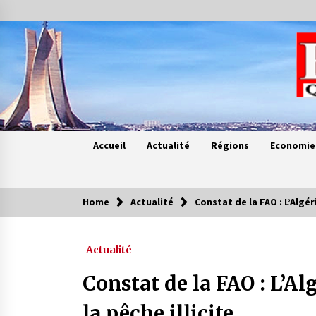
Skip
to
content
Accueil
Actualité
Régions
Economie
Home
Actualité
Constat de la FAO : L’Algéri
Contes de chez nous
Actualité
Quand la mère n’est plus là (17e
partie)
Constat de la FAO : L’Alg
4 ans ago
la pêche illicite