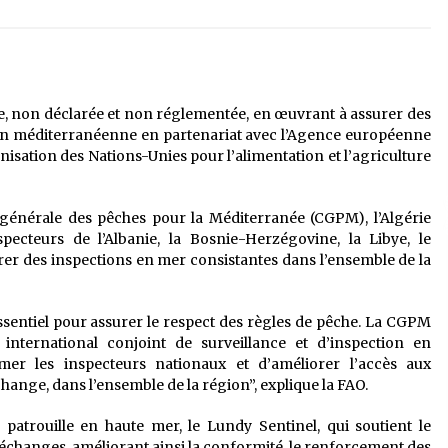
é
Quand on va vite
5 ans ago
Le monstrueux vieillard (Un récit
du Sud algérien)
icite, non déclarée et non réglementée, en œuvrant à assurer des
5 ans ago
ion méditerranéenne en partenariat avec l’Agence européenne
nisation des Nations-Unies pour l’alimentation et l’agriculture
Tradition orale/ D’où viennent les
contes et à quoi servent-ils?
 générale des pêches pour la Méditerranée (CGPM), l’Algérie
5 ans ago
pecteurs de l’Albanie, la Bosnie-Herzégovine, la Libye, le
urer des inspections en mer consistantes dans l’ensemble de la
ssentiel pour assurer le respect des règles de pêche. La CGPM
ternational conjoint de surveillance et d’inspection en
er les inspecteurs nationaux et d’améliorer l’accès aux
hange, dans l’ensemble de la région”, explique la FAO.
patrouille en haute mer, le Lundy Sentinel, qui soutient le
 échanges, améliorant ainsi la conformité, le renforcement des