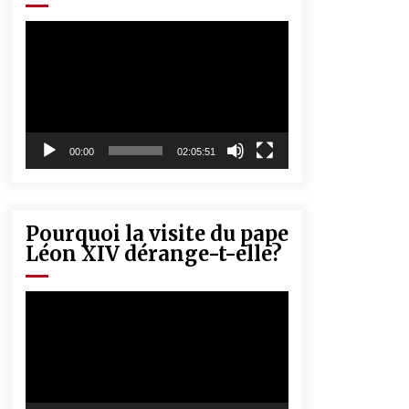
« Père, tiens-moi, je vais tomber ! »
5 ans ago
Lecteur
vidéo
Rencontre nocturne dans le désert
(Un conte touareg)
5 ans ago
00:00
02:05:51
Pourquoi la visite du pape
Léon XIV dérange-t-elle?
Lecteur
vidéo