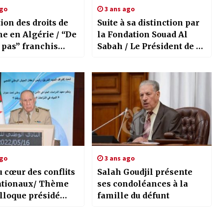
ago
3 ans ago
on des droits de
Suite à sa distinction par
e en Algérie / “De
la Fondation Souad Al
 pas” franchis
Sabah / Le Président de la
e Abdelmadjid
République félicite Mme
i
Zhour Ounissi
ago
3 ans ago
u cœur des conflits
Salah Goudjil présente
onaux/ Thème
ses condoléances à la
lloque présidé
famille du défunt
ar Le Général
griha