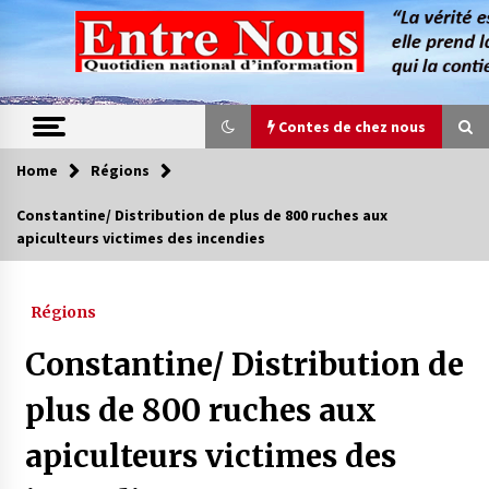
Skip
to
content
Contes de chez nous
Home
Régions
Contes de chez nous
Constantine/ Distribution de plus de 800 ruches aux
apiculteurs victimes des incendies
Quand la mère n’est plus là (17e partie)
4 ans ago
Régions
Magie de sorcier
Constantine/ Distribution de
4 ans ago
plus de 800 ruches aux
apiculteurs victimes des
Oum el Gaïla / L’ogresse du M’zab
4 ans ago