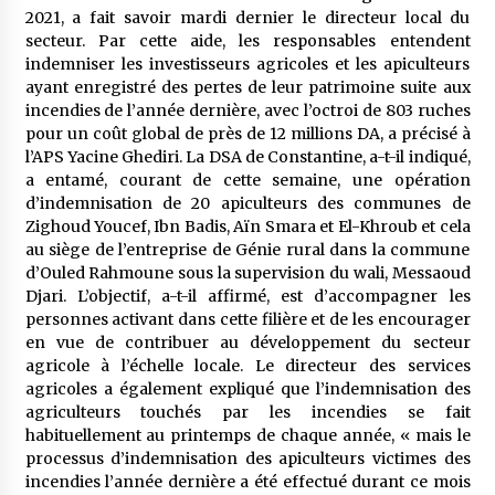
5 ans ago
2021, a fait savoir mardi dernier le directeur local du
secteur. Par cette aide, les responsables entendent
indemniser les investisseurs agricoles et les apiculteurs
Rencontre nocturne dans le désert (Un conte
touareg)
ayant enregistré des pertes de leur patrimoine suite aux
5 ans ago
incendies de l’année dernière, avec l’octroi de 803 ruches
pour un coût global de près de 12 millions DA, a précisé à
l’APS Yacine Ghediri. La DSA de Constantine, a-t-il indiqué,
Un conte targui/ Quand la tête est vide
a entamé, courant de cette semaine, une opération
5 ans ago
d’indemnisation de 20 apiculteurs des communes de
Zighoud Youcef, Ibn Badis, Aïn Smara et El-Khroub et cela
au siège de l’entreprise de Génie rural dans la commune
Tradition orale/ D’où viennent les contes et à
d’Ouled Rahmoune sous la supervision du wali, Messaoud
quoi servent-ils?
Djari. L’objectif, a-t-il affirmé, est d’accompagner les
5 ans ago
personnes activant dans cette filière et de les encourager
en vue de contribuer au développement du secteur
agricole à l’échelle locale. Le directeur des services
agricoles a également expliqué que l’indemnisation des
agriculteurs touchés par les incendies se fait
habituellement au printemps de chaque année, « mais le
processus d’indemnisation des apiculteurs victimes des
incendies l’année dernière a été effectué durant ce mois