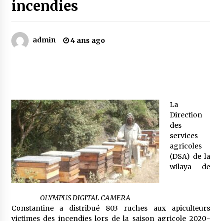
incendies
Mythes et croyances / L’hospitalité des
montagnards
admin
4 ans ago
4 ans ago
Quand on va vite
5 ans ago
La
Direction
« Père, tiens-moi, je vais tomber ! »
des
5 ans ago
services
agricoles
(DSA) de la
Le bouc de l’Au-delà
wilaya de
5 ans ago
OLYMPUS DIGITAL CAMERA
Le monstrueux vieillard (Un récit du Sud
Constantine a distribué 803 ruches aux apiculteurs
algérien)
victimes des incendies lors de la saison agricole 2020-