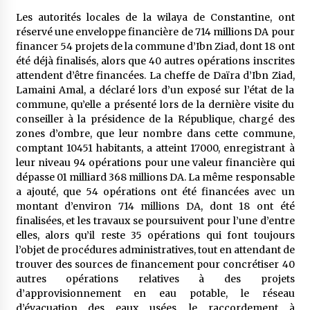
Les autorités locales de la wilaya de Constantine, ont
réservé une enveloppe financière de 714 millions DA pour
Mythes et croyances / L’hospitalité des
financer 54 projets de la commune d’Ibn Ziad, dont 18 ont
montagnards
été déjà finalisés, alors que 40 autres opérations inscrites
4 ans ago
attendent d’être financées. La cheffe de Daïra d’Ibn Ziad,
Lamaini Amal, a déclaré lors d’un exposé sur l’état de la
Quand on va vite
commune, qu’elle a présenté lors de la dernière visite du
5 ans ago
conseiller à la présidence de la République, chargé des
zones d’ombre, que leur nombre dans cette commune,
comptant 10451 habitants, a atteint 17000, enregistrant à
leur niveau 94 opérations pour une valeur financière qui
« Père, tiens-moi, je vais tomber ! »
dépasse 01 milliard 368 millions DA. La même responsable
5 ans ago
a ajouté, que 54 opérations ont été financées avec un
montant d’environ 714 millions DA, dont 18 ont été
finalisées, et les travaux se poursuivent pour l’une d’entre
Le bouc de l’Au-delà
elles, alors qu’il reste 35 opérations qui font toujours
5 ans ago
l’objet de procédures administratives, tout en attendant de
trouver des sources de financement pour concrétiser 40
autres opérations relatives à des projets
Le monstrueux vieillard (Un récit du Sud
d’approvisionnement en eau potable, le réseau
algérien)
d’évacuation des eaux usées, le raccordement à