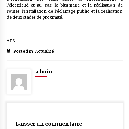
5 ans ago
l’électricité et au gaz, le bitumage et la réalisation de
routes, l’installation de l’éclairage public et la réalisation
de deux stades de proximité.
Rencontre nocturne dans le désert (Un conte
touareg)
5 ans ago
APS
Un conte targui/ Quand la tête est vide
5 ans ago
Posted in
Actualité
Tradition orale/ D’où viennent les contes et à
admin
quoi servent-ils?
5 ans ago
Laisser un commentaire