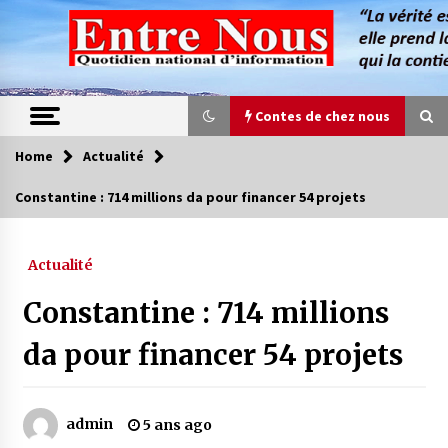
Skip
to
content
Contes de chez nous
Home
Actualité
Contes de chez nous
Constantine : 714 millions da pour financer 54 projets
Quand la mère n’est plus là (17e partie)
4 ans ago
Actualité
Constantine : 714 millions
Magie de sorcier
4 ans ago
da pour financer 54 projets
Oum el Gaïla / L’ogresse du M’zab
admin
5 ans ago
4 ans ago