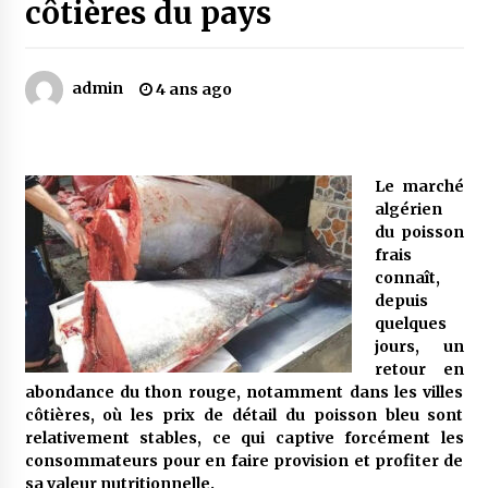
côtières du pays
Mythes et croyances / L’hospitalité des
montagnards
admin
4 ans ago
4 ans ago
Quand on va vite
5 ans ago
Le marché
algérien
du poisson
frais
« Père, tiens-moi, je vais tomber ! »
connaît,
5 ans ago
depuis
quelques
jours, un
Le bouc de l’Au-delà
retour en
5 ans ago
abondance du thon rouge, notamment dans les villes
côtières, où les prix de détail du poisson bleu sont
relativement stables, ce qui captive forcément les
Le monstrueux vieillard (Un récit du Sud
consommateurs pour en faire provision et profiter de
algérien)
sa valeur nutritionnelle.