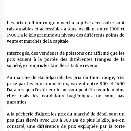
5 ans ago
Rencontre nocturne dans le désert (Un conte
Les prix du thon rouge ouvert à la prise accessoire sont
touareg)
raisonnables et accessibles à tous, oscillant entre 1000 et
5 ans ago
1400 Da le kilogramme au niveau des différents points de
vente et marchés de la capitale.
Un conte targui/ Quand la tête est vide
5 ans ago
Interrogés, des vendeurs de poissons ont affirmé que les
prix étaient à la portée des différentes franges de la
société, y compris les familles à faible revenu.
Tradition orale/ D’où viennent les contes et à
quoi servent-ils?
Au marché de Bachdjarrah, les prix du thon rouge, très
5 ans ago
prisé par les consommateurs, varient entre 900 et 1400
Da, alors qu’à l’extérieur le poisson peut être vendu moins
cher mais les conditions hygiéniques ne sont pas
garanties.
A la pêcherie d’Alger, les prix du marché de détail sont un
peu plus élevés avec 100 à 300 Da de plus le kilo, a-t-on
constaté, une différence de prix expliquée par la forte