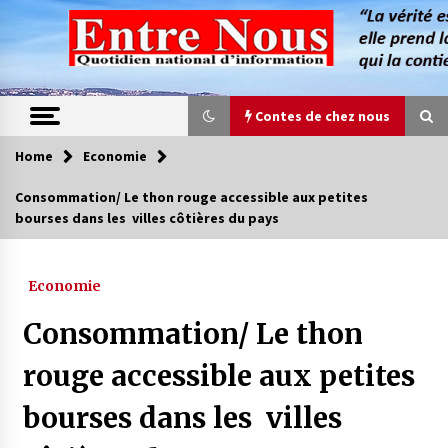
Skip
to
content
Contes de chez nous
Home
Economie
Contes de chez nous
Consommation/ Le thon rouge accessible aux petites
bourses dans les villes côtières du pays
Quand la mère n’est plus là (17e partie)
4 ans ago
Economie
Magie de sorcier
Consommation/ Le thon
4 ans ago
rouge accessible aux petites
bourses dans les villes
Oum el Gaïla / L’ogresse du M’zab
4 ans ago