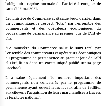
5 ans ago
l’obligatoire reprise normale de l’activité à compter de
samedi 15 mai 2021.
Rencontre nocturne dans le désert (Un conte
Le ministère du Commerce avait salué, jeudi dernier dans
touareg)
un communiqué, le respect “total” par l’ensemble des
5 ans ago
commerçants et des opérateurs économiques du
programme de permanence au premier jour de l’Aïd el-
Un conte targui/ Quand la tête est vide
Fitr.
5 ans ago
“Le ministère du Commerce salue le suivi total par
l’ensemble des commerçants et opérateurs économiques
Tradition orale/ D’où viennent les contes et à
du programme de permanence au premier jour de l’Aïd
quoi servent-ils?
el-Fitr”, lit-on dans un communiqué publié sur sa page
6 ans ago
Facebook.
Il a salué également “le nombre important des
commerçants non concernés par le programme de
permanence ayant ouvert leurs locaux afin de faciliter
aux citoyens l’acquisition de leurs marchandises à travers
le territoire national”.