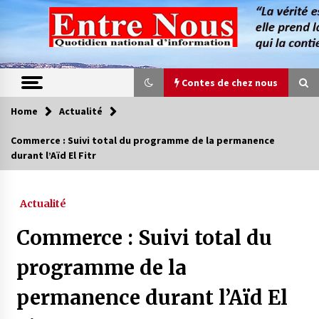
Skip
to
content
Contes de chez nous
Home
Actualité
Contes de chez nous
Commerce : Suivi total du programme de la permanence
durant l’Aïd El Fitr
Quand la mère n’est plus là (17e partie)
4 ans ago
Actualité
Magie de sorcier
Commerce : Suivi total du
4 ans ago
programme de la
permanence durant l’Aïd El
Oum el Gaïla / L’ogresse du M’zab
4 ans ago