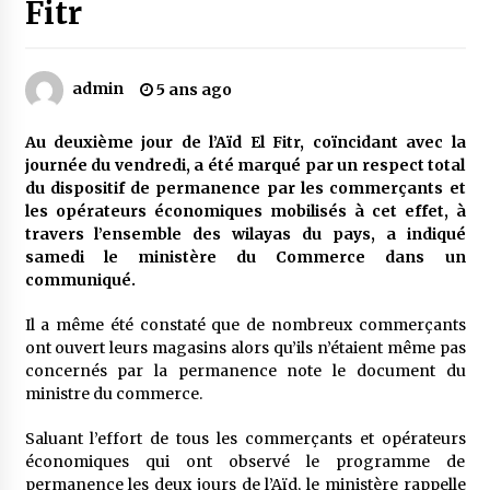
Fitr
Mythes et croyances / L’hospitalité des
montagnards
admin
5 ans ago
4 ans ago
Au deuxième jour de l’Aïd El Fitr, coïncidant avec la
Quand on va vite
journée du vendredi, a été marqué par un respect total
5 ans ago
du dispositif de permanence par les commerçants et
les opérateurs économiques mobilisés à cet effet, à
travers l’ensemble des wilayas du pays, a indiqué
samedi le ministère du Commerce dans un
« Père, tiens-moi, je vais tomber ! »
communiqué.
5 ans ago
Il a même été constaté que de nombreux commerçants
ont ouvert leurs magasins alors qu’ils n’étaient même pas
Le bouc de l’Au-delà
concernés par la permanence note le document du
5 ans ago
ministre du commerce.
Saluant l’effort de tous les commerçants et opérateurs
Le monstrueux vieillard (Un récit du Sud
économiques qui ont observé le programme de
algérien)
permanence les deux jours de l’Aïd, le ministère rappelle