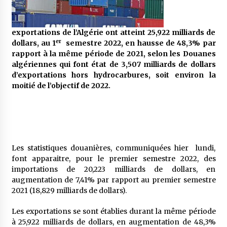
5 ans ago
Rencontre nocturne dans le désert (Un conte
exportations de l’Algérie ont atteint 25,922 milliards de
touareg)
er
dollars, au 1
semestre 2022, en hausse de 48,3% par
5 ans ago
rapport à la même période de 2021, selon les Douanes
algériennes qui font état de 3,507 milliards de dollars
d’exportations hors hydrocarbures, soit environ la
Un conte targui/ Quand la tête est vide
moitié de l’objectif de 2022.
5 ans ago
Tradition orale/ D’où viennent les contes et à
quoi servent-ils?
5 ans ago
Les statistiques douanières, communiquées hier lundi,
font apparaitre, pour le premier semestre 2022, des
importations de 20,223 milliards de dollars, en
augmentation de 7,41% par rapport au premier semestre
2021 (18,829 milliards de dollars).
Les exportations se sont établies durant la même période
à 25,922 milliards de dollars, en augmentation de 48,3%