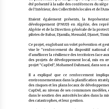
été présenté à la salle des conférences du sièg
de l’Intérieur, des Collectivités locales et de l’
Etaient également présents, la Représent
développement (PNUD) en Algérie, des repré
Algérie et de la Direction générale de la prote
pilotes de Babar, Djamila, Messaâd, Djanet, Ti
Ce projet, englobant un volet prévention et ge
vise le “renforcement du dispositif national 
d’améliorer la résilience des territoires face 
des projets de développement local, mis en œu
projet “CapDel”, Mohamed Dahmani, dans son all
Il a expliqué que ce renforcement implique
environnementaux dans la planification straté
des risques et les plans locaux de développeme
CapDel, au niveau de ses communes modèles, et d
dans le soutien des autorités locales dans la 
des catastrophes, et leur gestion.