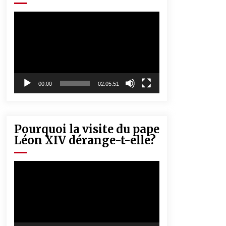
« Père, tiens-moi, je vais tomber ! »
5 ans ago
Lecteur
vidéo
Rencontre nocturne dans le désert
(Un conte touareg)
5 ans ago
00:00
02:05:51
Pourquoi la visite du pape
Léon XIV dérange-t-elle?
Lecteur
vidéo