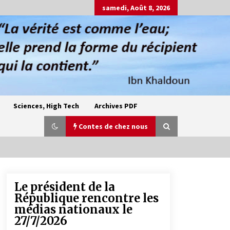
samedi, Août 8, 2026
Sciences, High Tech
Archives PDF
Contes de chez nous
Le président de la
Oum el Gaïla / L’ogresse du M’zab
République rencontre les
4 ans ago
médias nationaux le
27/7/2026