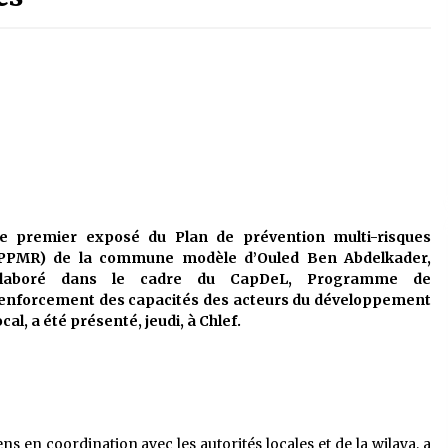
é
Quand on va vite
5 ans ago
Le monstrueux vieillard (Un récit
du Sud algérien)
5 ans ago
Tradition orale/ D’où viennent les
contes et à quoi servent-ils?
5 ans ago
e premier exposé du Plan de prévention multi-risques
PPMR) de la commune modèle d’Ouled Ben Abdelkader,
laboré dans le cadre du CapDeL, Programme de
enforcement des capacités des acteurs du développement
ocal, a été présenté, jeudi, à Chlef.
ns en coordination avec les autorités locales et de la wilaya, a