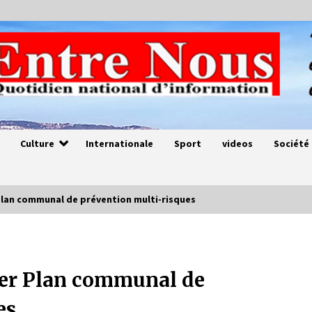
Culture
Internationale
Sport
videos
Société
 Plan communal de prévention multi-risques
Magie de sorcier
4 ans ago
 1er Plan communal de
es