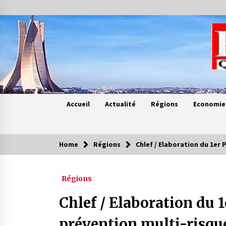
Skip
to
content
Accueil
Actualité
Régions
Economie
Home
Régions
Chlef / Elaboration du 1er
Contes de chez nous
Régions
Quand la mère n’est plus là (17e
partie)
Chlef / Elaboration du
4 ans ago
prévention multi-risqu