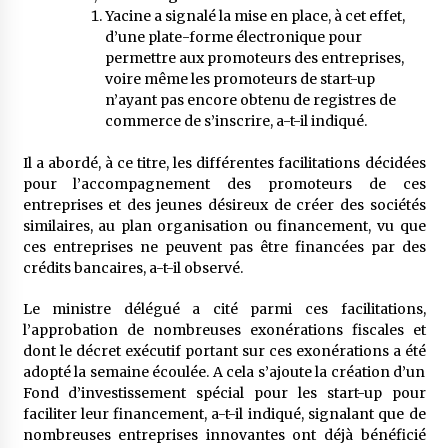
5 ans ago
Yacine a signalé la mise en place, à cet effet,
d’une plate-forme électronique pour
permettre aux promoteurs des entreprises,
Rencontre nocturne dans le désert (Un conte
touareg)
voire même les promoteurs de start-up
5 ans ago
n’ayant pas encore obtenu de registres de
commerce de s’inscrire, a-t-il indiqué.
Un conte targui/ Quand la tête est vide
Il a abordé, à ce titre, les différentes facilitations décidées
5 ans ago
pour l’accompagnement des promoteurs de ces
entreprises et des jeunes désireux de créer des sociétés
similaires, au plan organisation ou financement, vu que
Tradition orale/ D’où viennent les contes et à
ces entreprises ne peuvent pas être financées par des
quoi servent-ils?
crédits bancaires, a-t-il observé.
5 ans ago
Le ministre délégué a cité parmi ces facilitations,
l’approbation de nombreuses exonérations fiscales et
dont le décret exécutif portant sur ces exonérations a été
adopté la semaine écoulée. A cela s’ajoute la création d’un
Fond d’investissement spécial pour les start-up pour
faciliter leur financement, a-t-il indiqué, signalant que de
nombreuses entreprises innovantes ont déjà bénéficié