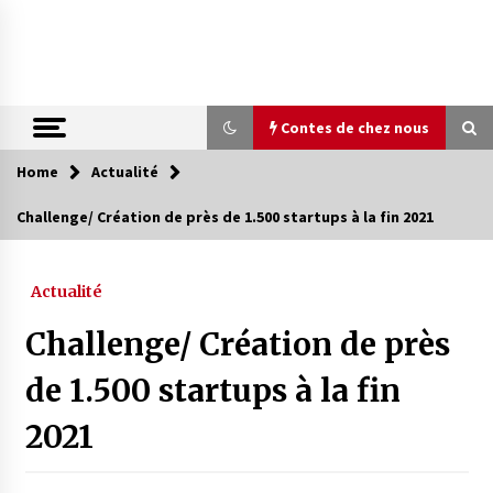
Skip
to
content
Contes de chez nous
Home
Actualité
Contes de chez nous
Challenge/ Création de près de 1.500 startups à la fin 2021
Quand la mère n’est plus là (17e partie)
4 ans ago
Actualité
Challenge/ Création de près
Magie de sorcier
4 ans ago
de 1.500 startups à la fin
2021
Oum el Gaïla / L’ogresse du M’zab
4 ans ago