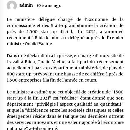
admin
5 ans ago
Mythes et croyances / L’hospitalité des
Le ministère délégué chargé de l’Economie de la
montagnards
connaissance et des Start-up ambitionne la création de
4 ans ago
près de 1.500 start-up d’ici la fin 2021, a annoncé
récemment à Blida le ministre délégué auprès du Premier
Quand on va vite
ministre Oualid Yacine.
5 ans ago
Dans une déclaration à la presse, en marge d’une visite de
travail à Blida, Oualid Yacine, a fait part du recensement
actuellement par son département ministériel, de plus de
« Père, tiens-moi, je vais tomber ! »
600 start-up, prévoyant une hausse de ce chiffre à près de
5 ans ago
1.500 entreprises à la fin de l’année en cours.
Le ministre a estimé que cet objectif de création de “1500
Le bouc de l’Au-delà
start-up à la fin 2021” est “réaliste” étant donné que son
5 ans ago
département “privilégie l’aspect qualitatif au quantitatif”
et que la “différence entre les sociétés classiques et celles
émergentes réside dans le fait que ces dernières offrent
Le monstrueux vieillard (Un récit du Sud
des services innovants et une valeur ajoutée à l’économie
algérien)
nationale”, a-t-il souligné.