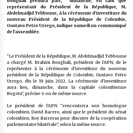
Boughali prendra part, dimanche, en tant que
5 ans ago
représentant du Président de la République, M.
Abdelmadjid Tebboune, à la cérémonie d’investiture du
Rencontre nocturne dans le désert (Un conte
nouveau Président de la République de Colombie,
touareg)
Gustavo Petro Urrego, indique samedi un communiqué
5 ans ago
de l’assemblée.
Un conte targui/ Quand la tête est vide
5 ans ago
“Le Président de la République, M. Abdelmadjid Tebboune
a chargé M. Brahim Boughali, président de l’APN, de le
représenter à la cérémonie d’investiture du nouveau
Tradition orale/ D’où viennent les contes et à
président de la République de Colombie, Gustavo Petro
quoi servent-ils?
Urrego, élu le 19 juin 2022. La cérémonie d’investiture
5 ans ago
aura lieu, dimanche, dans la capitale colombienne
Bogota”, précise-t-on de même source.
Le président de l’APN “rencontrera son homologue
colombien, David Racero, ainsi que le président du sénat
colombien, Roy Barreras pour discuter de la coopération
parlementaire bilatérale”, selon la même source.