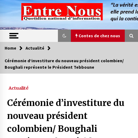
Skip
to
content
Contes de chez nous
Home
Actualité
Contes de chez nous
Cérémonie d’investiture du nouveau président colombien/
Boughali représente le Président Tebboune
Quand la mère n’est plus là (17e partie)
4 ans ago
Actualité
Magie de sorcier
Cérémonie d’investiture du
4 ans ago
nouveau président
colombien/ Boughali
Oum el Gaïla / L’ogresse du M’zab
4 ans ago