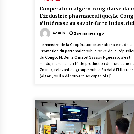
Economie
Coopération algéro-congolaise dan
l’industrie pharmaceutique/Le Cong
s’intéresse au savoir-faire industrie
du groupe Saidal
admin
2 semaines ago
Le ministre de la Coopération internationale et de la
Promotion du partenariat public-privé de la Républi
du Congo, M. Denis Christel Sassou Nguesso, s’est
rendu, mardi, à l’unité de production de médicament
Zmirli », relevant du groupe public Saidal à El Harrach
(Alger), où il a découvert les capacités […]