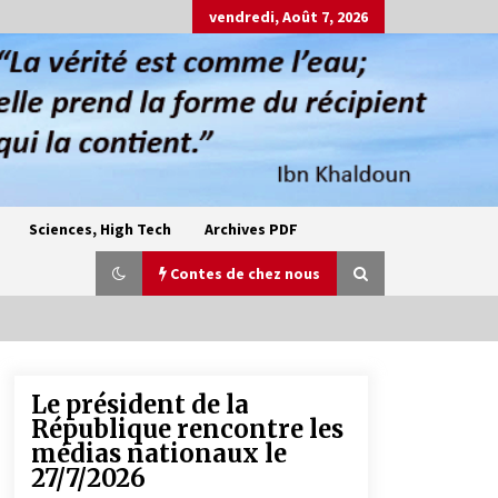
vendredi, Août 7, 2026
Sciences, High Tech
Archives PDF
Contes de chez nous
Le président de la
Oum el Gaïla / L’ogresse du M’zab
République rencontre les
4 ans ago
médias nationaux le
27/7/2026