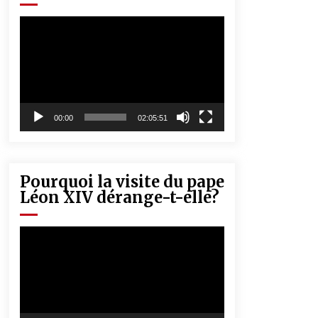
« Père, tiens-moi, je vais tomber ! »
5 ans ago
Lecteur
vidéo
Rencontre nocturne dans le désert
(Un conte touareg)
5 ans ago
00:00
02:05:51
Pourquoi la visite du pape
Léon XIV dérange-t-elle?
Lecteur
vidéo