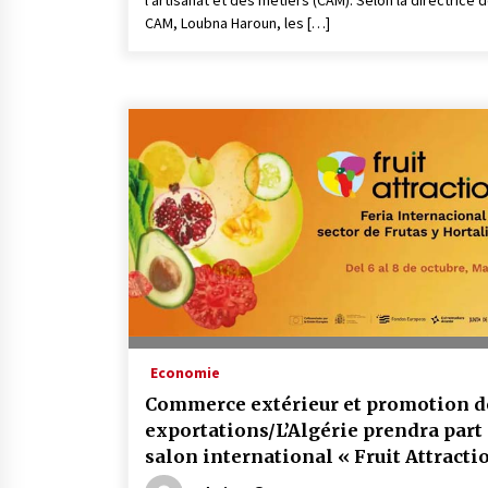
l’artisanat et des métiers (CAM). Selon la directrice d
CAM, Loubna Haroun, les […]
Economie
Commerce extérieur et promotion d
exportations/L’Algérie prendra part
salon international « Fruit Attracti
2026 » à Madrid