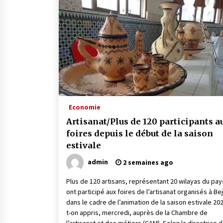
Mythes et croyances / L’hospitalit
des montagnards
4 ans ago
Le bouc de l’Au-delà
5 ans ago
Un conte targui/ Quand la tête est
vide
Economie
5 ans ago
Artisanat/Plus de 120 participants a
foires depuis le début de la saison
estivale
admin
2 semaines ago
Plus de 120 artisans, représentant 20 wilayas du pay
ont participé aux foires de l’artisanat organisés à Bej
dans le cadre de l’animation de la saison estivale 202
t-on appris, mercredi, auprès de la Chambre de