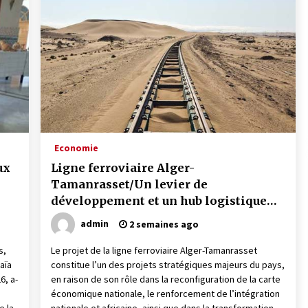
é
Quand on va vite
5 ans ago
Le monstrueux vieillard (Un récit
du Sud algérien)
5 ans ago
Tradition orale/ D’où viennent les
contes et à quoi servent-ils?
Economie
5 ans ago
ux
Ligne ferroviaire Alger-
Tamanrasset/Un levier de
développement et un hub logistique
reliant l’Algérie à l’Afrique
admin
2 semaines ago
s,
Le projet de la ligne ferroviaire Alger-Tamanrasset
aïa
constitue l’un des projets stratégiques majeurs du pays,
6, a-
en raison de son rôle dans la reconfiguration de la carte
économique nationale, le renforcement de l’intégration