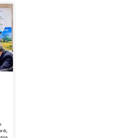
e
rdi,
ation