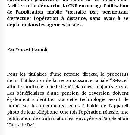
5 ans ago
faciliter cette démarche, la CNR encourage l’utilisation
de l’application mobile “Retraite Dz”, permettant
d’effectuer l’opération à distance, sans avoir à se
Rencontre nocturne dans le désert (Un conte
touareg)
déplacer dans les agences locales.
5 ans ago
Un conte targui/ Quand la tête est vide
Par Youcef Hamidi
5 ans ago
Tradition orale/ D’où viennent les contes et à
Pour les titulaires d’une retraite directe, le processus
quoi servent-ils?
inclut l’utilisation de la reconnaissance faciale “R-Face”
5 ans ago
afin de confirmer que le bénéficiaire est toujours en vie.
Les bénéficiaires d’une pension de réversion doivent
également s’identifier via cette technologie avant de
numériser les documents requis à l’aide de l’appareil
photo de leur téléphone. Une fois l’opération réussie, une
notification de confirmation est envoyée via l’application
“Retraite Dz”.