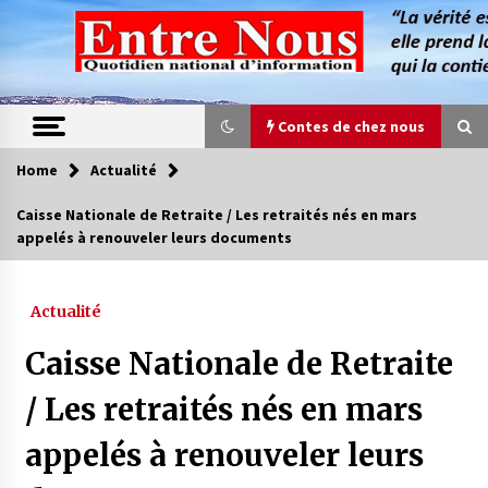
Skip
to
content
Contes de chez nous
Home
Actualité
Contes de chez nous
Caisse Nationale de Retraite / Les retraités nés en mars
appelés à renouveler leurs documents
Quand la mère n’est plus là (17e partie)
4 ans ago
Actualité
Magie de sorcier
Caisse Nationale de Retraite
4 ans ago
/ Les retraités nés en mars
appelés à renouveler leurs
Oum el Gaïla / L’ogresse du M’zab
4 ans ago