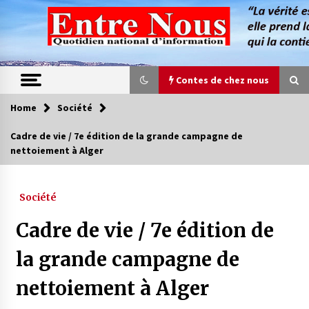
Skip
to
content
Contes de chez nous
Home
Société
Contes de chez nous
Cadre de vie / 7e édition de la grande campagne de
nettoiement à Alger
Quand la mère n’est plus là (17e partie)
4 ans ago
Société
Magie de sorcier
Cadre de vie / 7e édition de
4 ans ago
la grande campagne de
nettoiement à Alger
Oum el Gaïla / L’ogresse du M’zab
4 ans ago