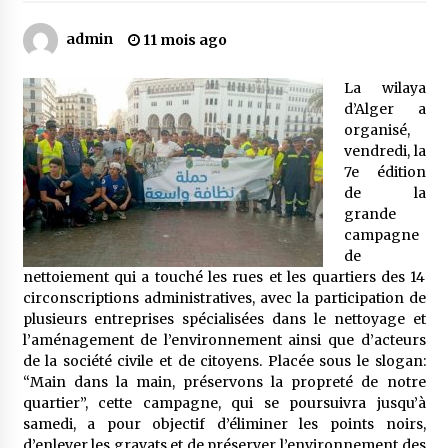
admin
11 mois ago
Mythes et croyances / L’hospitalité des
montagnards
La wilaya
4 ans ago
d’Alger a
organisé,
Quand on va vite
vendredi, la
5 ans ago
7e édition
de la
grande
campagne
« Père, tiens-moi, je vais tomber ! »
de
5 ans ago
nettoiement qui a touché les rues et les quartiers des 14
circonscriptions administratives, avec la participation de
plusieurs entreprises spécialisées dans le nettoyage et
Le bouc de l’Au-delà
l’aménagement de l’environnement ainsi que d’acteurs
5 ans ago
de la société civile et de citoyens. Placée sous le slogan:
“Main dans la main, préservons la propreté de notre
quartier”, cette campagne, qui se poursuivra jusqu’à
Le monstrueux vieillard (Un récit du Sud
samedi, a pour objectif d’éliminer les points noirs,
algérien)
d’enlever les gravats et de préserver l’environnement des