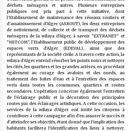
5 ans ago
déchets ménagers et autres. Plusieurs entreprises
publiques ont pris part à cette initiative, dont
l’Etablissement de maintenance des réseaux routiers et
Rencontre nocturne dans le désert (Un conte
touareg)
d’assainissement d’Alger (ASROUT), les deux entreprises
5 ans ago
de nettoiement, de collecte et de transport des déchets
ménagers de la wilaya d’Alger, à savoir “EXTRANET” et
“NETCOM”, l’Etablissement public de développement des
Un conte targui/ Quand la tête est vide
espaces verts d’Alger (EDEVAL), ainsi que des
5 ans ago
représentants de la société civile. A travers cette action, la
wilaya d’Alger entend résorber les points noirs et nettoyer
les cités, les quartiers et les grandes artères, en procédant
Tradition orale/ D’où viennent les contes et à
également au curage des avaloirs et des oueds, au
quoi servent-ils?
traitement des fuites d’eau et à l’entretien des espaces
5 ans ago
verts dans toutes les communes, quartiers et routes
secondaires. L’opération concerne également l’entretien
de l’éclairage public et la décoration des principales
routes par des éclairages artistiques. A cette occasion, les
services de la wilaya d’Alger ont invité les citoyens à
contribuer à cette campagne afin d’en assurer le succès et
d’atteindre ses objectifs, étant donné que l’implication des
habitants facilitera l’identification des lieux à nettoyer.