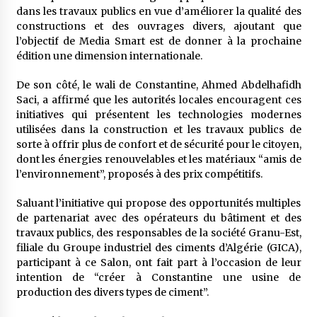
5 ans ago
dans les travaux publics en vue d’améliorer la qualité des
constructions et des ouvrages divers, ajoutant que
l’objectif de Media Smart est de donner à la prochaine
Rencontre nocturne dans le désert (Un conte
touareg)
édition une dimension internationale.
5 ans ago
De son côté, le wali de Constantine, Ahmed Abdelhafidh
Saci, a affirmé que les autorités locales encouragent ces
Un conte targui/ Quand la tête est vide
initiatives qui présentent les technologies modernes
5 ans ago
utilisées dans la construction et les travaux publics de
sorte à offrir plus de confort et de sécurité pour le citoyen,
dont les énergies renouvelables et les matériaux “amis de
Tradition orale/ D’où viennent les contes et à
l’environnement”, proposés à des prix compétitifs.
quoi servent-ils?
5 ans ago
Saluant l’initiative qui propose des opportunités multiples
de partenariat avec des opérateurs du bâtiment et des
travaux publics, des responsables de la société Granu-Est,
filiale du Groupe industriel des ciments d’Algérie (GICA),
participant à ce Salon, ont fait part à l’occasion de leur
intention de “créer à Constantine une usine de
production des divers types de ciment”.