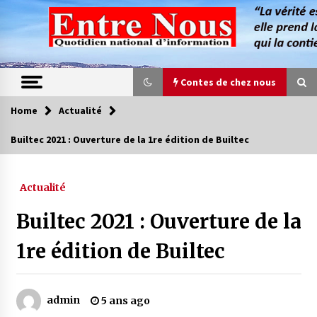
Skip
to
content
Contes de chez nous
Home
Actualité
Contes de chez nous
Builtec 2021 : Ouverture de la 1re édition de Builtec
Quand la mère n’est plus là (17e partie)
4 ans ago
Actualité
Builtec 2021 : Ouverture de la
Magie de sorcier
4 ans ago
1re édition de Builtec
Oum el Gaïla / L’ogresse du M’zab
admin
5 ans ago
4 ans ago