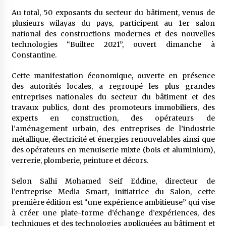
Au total, 50 exposants du secteur du bâtiment, venus de
plusieurs wilayas du pays, participent au 1er salon
Mythes et croyances / L’hospitalité des
national des constructions modernes et des nouvelles
montagnards
technologies “Builtec 2021”, ouvert dimanche à
4 ans ago
Constantine.
Quand on va vite
Cette manifestation économique, ouverte en présence
5 ans ago
des autorités locales, a regroupé les plus grandes
entreprises nationales du secteur du bâtiment et des
travaux publics, dont des promoteurs immobiliers, des
experts en construction, des opérateurs de
« Père, tiens-moi, je vais tomber ! »
l’aménagement urbain, des entreprises de l’industrie
5 ans ago
métallique, électricité et énergies renouvelables ainsi que
des opérateurs en menuiserie mixte (bois et aluminium),
verrerie, plomberie, peinture et décors.
Le bouc de l’Au-delà
5 ans ago
Selon Salhi Mohamed Seif Eddine, directeur de
l’entreprise Media Smart, initiatrice du Salon, cette
première édition est “une expérience ambitieuse” qui vise
Le monstrueux vieillard (Un récit du Sud
à créer une plate-forme d’échange d’expériences, des
algérien)
techniques et des technologies appliquées au bâtiment et