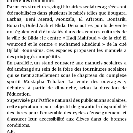
différentes communes.
5 ans ago
Parmi ces structures, vingt librairies scolaires agréées ont
été mobilisées dans plusieurs localités telles que Bougara,
Rencontre nocturne dans le désert (Un conte
Larbaa, Beni Merad, Mouzaïa, El Affroun, Boufarik,
touareg)
Bouàrfa, Ouled Aich et Blida. Deux autres points de vente
5 ans ago
ont également été installés dans des centres culturels de
la ville de Blida : le centre « Hadj Mahfoud » de la cité El
Wouroud et le centre « Mohamed Khedioui » de la cité
Un conte targui/ Quand la tête est vide
Djillali Bounaâma. Ces espaces proposent les manuels à
5 ans ago
des prix jugés compétitifs.
En parallèle, un stand consacré aux manuels scolaires a
été aménagé au sein de la foire des fournitures scolaires
Tradition orale/ D’où viennent les contes et à
qui se tient actuellement sous le chapiteau du complexe
quoi servent-ils?
sportif Mustapha Tchaker. La vente des ouvrages y
5 ans ago
débutera à partir de dimanche, selon la direction de
l’éducation.
Supervisée par l’Office national des publications scolaires,
cette opération a pour objectif de garantir la disponibilité
des livres pour l’ensemble des cycles d’enseignement et
d’assurer leur accessibilité aux élèves dans de bonnes
conditions.
A.B.