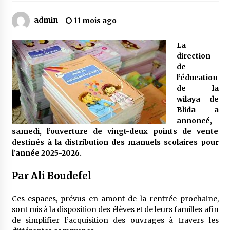
admin
11 mois ago
Mythes et croyances / L’hospitalité des
montagnards
La
4 ans ago
direction
de
Quand on va vite
l’éducation
5 ans ago
de la
wilaya de
Blida a
annoncé,
« Père, tiens-moi, je vais tomber ! »
samedi, l’ouverture de vingt-deux points de vente
5 ans ago
destinés à la distribution des manuels scolaires pour
l’année 2025-2026.
Le bouc de l’Au-delà
Par Ali Boudefel
5 ans ago
Ces espaces, prévus en amont de la rentrée prochaine,
sont mis à la disposition des élèves et de leurs familles afin
Le monstrueux vieillard (Un récit du Sud
de simplifier l’acquisition des ouvrages à travers les
algérien)