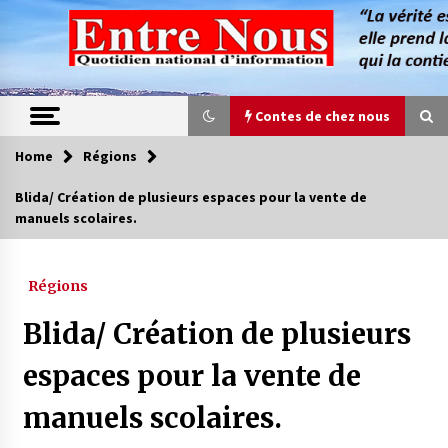
Skip
to
content
Contes de chez nous
Home
Régions
Contes de chez nous
Blida/ Création de plusieurs espaces pour la vente de
manuels scolaires.
Quand la mère n’est plus là (17e partie)
4 ans ago
Régions
Magie de sorcier
Blida/ Création de plusieurs
4 ans ago
espaces pour la vente de
manuels scolaires.
Oum el Gaïla / L’ogresse du M’zab
4 ans ago