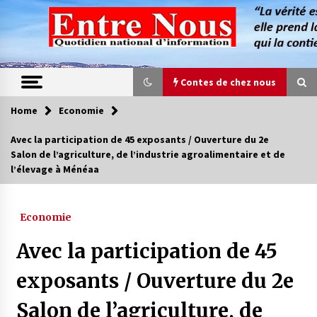
Skip
to
content
Contes de chez nous
Home
Economie
Contes de chez nous
Avec la participation de 45 exposants / Ouverture du 2e
Salon de l’agriculture, de l’industrie agroalimentaire et de
Quand la mère n’est plus là (17e partie)
l’élevage à Ménéaa
4 ans ago
Economie
Magie de sorcier
4 ans ago
Avec la participation de 45
exposants / Ouverture du 2e
Oum el Gaïla / L’ogresse du M’zab
Salon de l’agriculture, de
4 ans ago