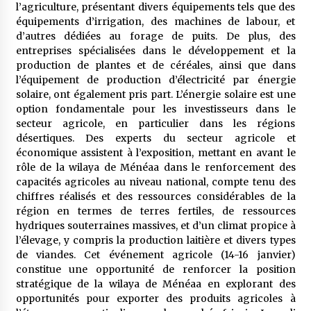
5 ans ago
l’agriculture, présentant divers équipements tels que des
équipements d’irrigation, des machines de labour, et
d’autres dédiées au forage de puits. De plus, des
Rencontre nocturne dans le désert (Un conte
entreprises spécialisées dans le développement et la
touareg)
production de plantes et de céréales, ainsi que dans
5 ans ago
l’équipement de production d’électricité par énergie
solaire, ont également pris part. L’énergie solaire est une
Un conte targui/ Quand la tête est vide
option fondamentale pour les investisseurs dans le
5 ans ago
secteur agricole, en particulier dans les régions
désertiques. Des experts du secteur agricole et
économique assistent à l’exposition, mettant en avant le
rôle de la wilaya de Ménéaa dans le renforcement des
Tradition orale/ D’où viennent les contes et à
quoi servent-ils?
capacités agricoles au niveau national, compte tenu des
5 ans ago
chiffres réalisés et des ressources considérables de la
région en termes de terres fertiles, de ressources
hydriques souterraines massives, et d’un climat propice à
l’élevage, y compris la production laitière et divers types
de viandes. Cet événement agricole (14-16 janvier)
constitue une opportunité de renforcer la position
stratégique de la wilaya de Ménéaa en explorant des
opportunités pour exporter des produits agricoles à