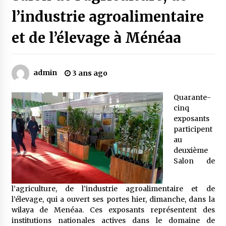
l’industrie agroalimentaire
Mythes et croyances / L’hospitalité des
et de l’élevage à Ménéaa
montagnards
4 ans ago
admin
3 ans ago
Quand on va vite
5 ans ago
Quarante-
cinq
exposants
« Père, tiens-moi, je vais tomber ! »
participent
5 ans ago
au
deuxième
Salon de
Le bouc de l’Au-delà
5 ans ago
l’agriculture, de l’industrie agroalimentaire et de
l’élevage, qui a ouvert ses portes hier, dimanche, dans la
wilaya de Menéaa. Ces exposants représentent des
Le monstrueux vieillard (Un récit du Sud
algérien)
institutions nationales actives dans le domaine de