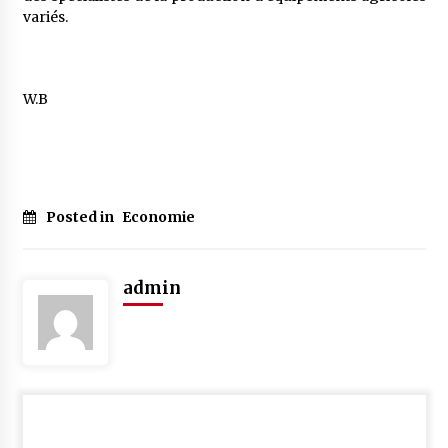
variés.
W.B
Posted in
Economie
admin