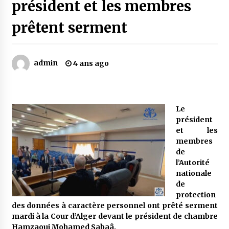
président et les membres
prêtent serment
Mythes et croyances / L’hospitalité des
montagnards
4 ans ago
admin
4 ans ago
Quand on va vite
5 ans ago
Le
président
« Père, tiens-moi, je vais tomber ! »
et les
5 ans ago
membres
de
l’Autorité
Le bouc de l’Au-delà
nationale
5 ans ago
de
protection
des données à caractère personnel ont prêté serment
Le monstrueux vieillard (Un récit du Sud
mardi à la Cour d’Alger devant le président de chambre
algérien)
Hamzaoui Mohamed Sabaâ.