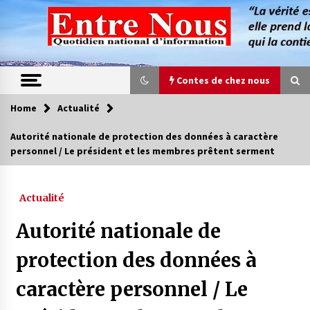
Skip
to
content
Contes de chez nous
Home
Actualité
Contes de chez nous
Autorité nationale de protection des données à caractère
personnel / Le président et les membres prêtent serment
Quand la mère n’est plus là (17e partie)
4 ans ago
Actualité
Magie de sorcier
Autorité nationale de
4 ans ago
protection des données à
caractère personnel / Le
Oum el Gaïla / L’ogresse du M’zab
4 ans ago