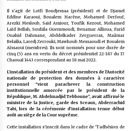
5 ans ago
Il s’agit de Lotfi Boudjemaa (président) et de Djamel
Eddine Karaoui, Boualem Hacène, Mohamed Derfouf,
Rencontre nocturne dans le désert (Un conte
touareg)
Arezki Mesloub, Said Amiour, Toufik Kezout, Mohamed
5 ans ago
Laïd Bellah, Souhila Guemmoudi, Benamar Allioua, Farid
Ouahid Dahmane, Abddelkader Zerguerras, Maâmar
Belailia, Laredj Zerrouki, Mawhoub Messaoudi et Boualem
Un conte targui/ Quand la tête est vide
Aïssaoui (membres). Ils sont nommés pour une durée de
5 ans ago
cinq (5) ans en vertu du décret présidentiel 22-187 du 17
Chaoual 1443 correspondant au 18 mai 2022.
Tradition orale/ D’où viennent les contes et à
L’installation du président et des membres de l’Autorité
quoi servent-ils?
nationale de protection des données à caractère
5 ans ago
personnel “vient parachever la construction
institutionnelle amorcée par le président de la
République, M. Abdelmadjid Tebboune”, avait affirmé le
ministre de la Justice, garde des Sceaux, Abderrachid
Tabi, lors de la cérémonie d’installation tenue début
août au siège de la Cour suprême.
Cette installation s’inscrit dans le cadre de “l’adhésion de