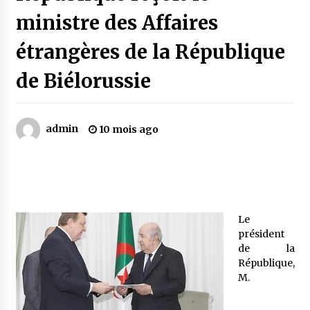
ministre des Affaires
Mythes et croyances / L’hospitalité des
étrangères de la République
montagnards
4 ans ago
de Biélorussie
Quand on va vite
5 ans ago
admin
10 mois ago
« Père, tiens-moi, je vais tomber ! »
5 ans ago
Le
Le bouc de l’Au-delà
président
5 ans ago
de la
République,
M.
Le monstrueux vieillard (Un récit du Sud
algérien)