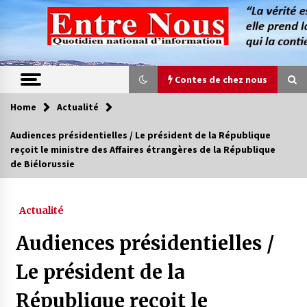
Skip
to
content
Contes de chez nous
Home
Actualité
Contes de chez nous
Audiences présidentielles / Le président de la République
reçoit le ministre des Affaires étrangères de la République
Quand la mère n’est plus là (17e partie)
de Biélorussie
4 ans ago
Actualité
Magie de sorcier
4 ans ago
Audiences présidentielles /
Le président de la
Oum el Gaïla / L’ogresse du M’zab
République reçoit le
4 ans ago