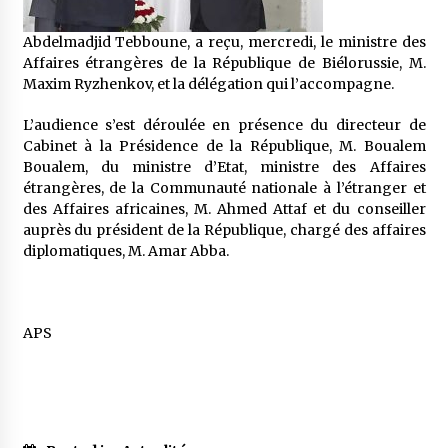
5 ans ago
Abdelmadjid Tebboune, a reçu, mercredi, le ministre des
Rencontre nocturne dans le désert (Un conte
Affaires étrangères de la République de Biélorussie, M.
touareg)
Maxim Ryzhenkov, et la délégation qui l’accompagne.
5 ans ago
L’audience s’est déroulée en présence du directeur de
Cabinet à la Présidence de la République, M. Boualem
Un conte targui/ Quand la tête est vide
Boualem, du ministre d’Etat, ministre des Affaires
5 ans ago
étrangères, de la Communauté nationale à l’étranger et
des Affaires africaines, M. Ahmed Attaf et du conseiller
auprès du président de la République, chargé des affaires
Tradition orale/ D’où viennent les contes et à
diplomatiques, M. Amar Abba.
quoi servent-ils?
5 ans ago
APS