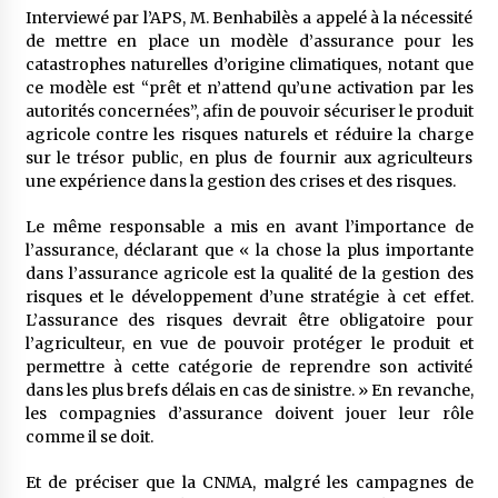
5 ans ago
Interviewé par l’APS, M. Benhabilès a appelé à la nécessité
de mettre en place un modèle d’assurance pour les
catastrophes naturelles d’origine climatiques, notant que
Rencontre nocturne dans le désert (Un conte
touareg)
ce modèle est “prêt et n’attend qu’une activation par les
5 ans ago
autorités concernées”, afin de pouvoir sécuriser le produit
agricole contre les risques naturels et réduire la charge
sur le trésor public, en plus de fournir aux agriculteurs
Un conte targui/ Quand la tête est vide
une expérience dans la gestion des crises et des risques.
5 ans ago
Le même responsable a mis en avant l’importance de
l’assurance, déclarant que « la chose la plus importante
Tradition orale/ D’où viennent les contes et à
dans l’assurance agricole est la qualité de la gestion des
quoi servent-ils?
risques et le développement d’une stratégie à cet effet.
5 ans ago
L’assurance des risques devrait être obligatoire pour
l’agriculteur, en vue de pouvoir protéger le produit et
permettre à cette catégorie de reprendre son activité
dans les plus brefs délais en cas de sinistre. » En revanche,
les compagnies d’assurance doivent jouer leur rôle
comme il se doit.
Et de préciser que la CNMA, malgré les campagnes de