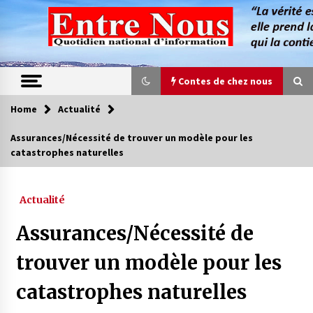
Skip
to
content
Contes de chez nous
Home
Actualité
Contes de chez nous
Assurances/Nécessité de trouver un modèle pour les
catastrophes naturelles
Quand la mère n’est plus là (17e partie)
4 ans ago
Actualité
Magie de sorcier
Assurances/Nécessité de
4 ans ago
trouver un modèle pour les
catastrophes naturelles
Oum el Gaïla / L’ogresse du M’zab
4 ans ago