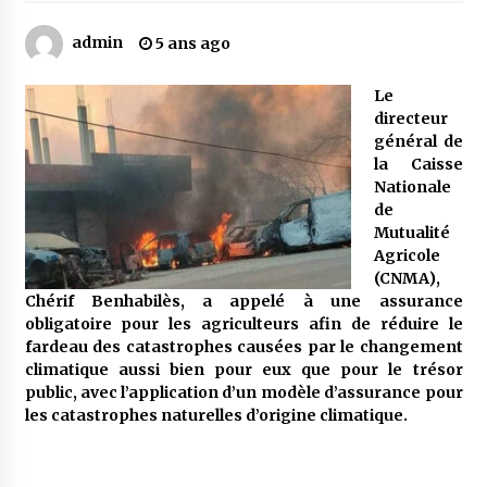
admin
5 ans ago
Mythes et croyances / L’hospitalité des
montagnards
Le
4 ans ago
directeur
général de
Quand on va vite
la Caisse
5 ans ago
Nationale
de
Mutualité
Agricole
« Père, tiens-moi, je vais tomber ! »
(CNMA),
5 ans ago
Chérif Benhabilès, a appelé à une assurance
obligatoire pour les agriculteurs afin de réduire le
fardeau des catastrophes causées par le changement
Le bouc de l’Au-delà
climatique aussi bien pour eux que pour le trésor
5 ans ago
public, avec l’application d’un modèle d’assurance pour
les catastrophes naturelles d’origine climatique.
Le monstrueux vieillard (Un récit du Sud
algérien)