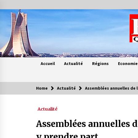
Skip
to
content
Accueil
Actualité
Régions
Economie
Home
Actualité
Assemblées annuelles de l
Contes de chez nous
Actualité
Quand la mère n’est plus là (17e
partie)
Assemblées annuelles d
4 ans ago
y prendre part