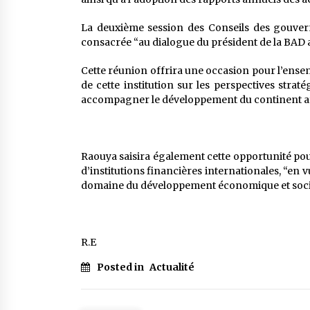
La deuxième session des Conseils des gouvern
consacrée “au dialogue du président de la BAD 
Cette réunion offrira une occasion pour l’ense
de cette institution sur les perspectives stra
accompagner le développement du continent afr
Raouya saisira également cette opportunité po
d’institutions financières internationales, “en 
domaine du développement économique et socia
R.E
Posted in
Actualité