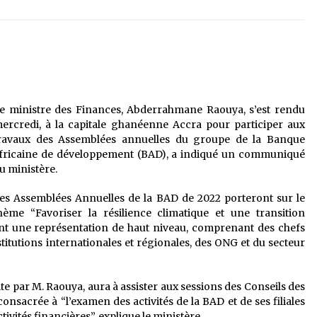
é
Quand on va vite
5 ans ago
Le monstrueux vieillard (Un récit
du Sud algérien)
5 ans ago
e ministre des Finances, Abderrahmane Raouya, s’est rendu
ercredi, à la capitale ghanéenne Accra pour participer aux
Tradition orale/ D’où viennent les
ravaux des Assemblées annuelles du groupe de la Banque
contes et à quoi servent-ils?
fricaine de développement (BAD), a indiqué un communiqué
5 ans ago
u ministère.
es Assemblées Annuelles de la BAD de 2022 porteront sur le
hème “Favoriser la résilience climatique et une transition
ront une représentation de haut niveau, comprenant des chefs
titutions internationales et régionales, des ONG et du secteur
te par M. Raouya, aura à assister aux sessions des Conseils des
nsacrée à “l’examen des activités de la BAD et de ses filiales
tivités financières”, explique le ministère.