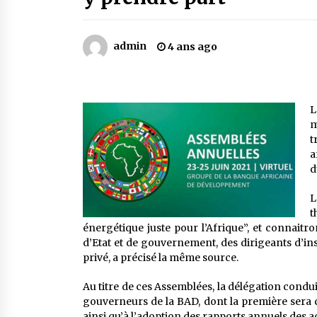
Mythes et croyances / L’hospitalit
des montagnards
4 ans ago
admin
4 ans ago
Le bouc de l’Au-delà
5 ans ago
L
m
Un conte targui/ Quand la tête est
t
vide
a
5 ans ago
d
L
t
énergétique juste pour l’Afrique”, et connait
d’Etat et de gouvernement, des dirigeants d’ins
privé, a précisé la même source.
Au titre de ces Assemblées, la délégation condui
gouverneurs de la BAD, dont la première sera co
ainsi qu’à l’adoption des rapports annuels des ac