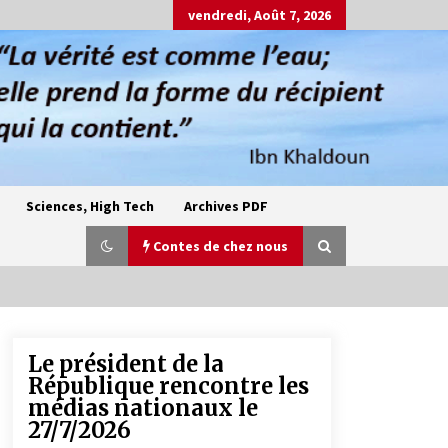
vendredi, Août 7, 2026
Sciences, High Tech
Archives PDF
Contes de chez nous
Le président de la
Oum el Gaïla / L’ogresse du M’zab
République rencontre les
4 ans ago
médias nationaux le
27/7/2026