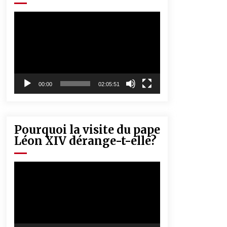
« Père, tiens-moi, je vais tomber ! »
5 ans ago
Lecteur
vidéo
Rencontre nocturne dans le désert
(Un conte touareg)
5 ans ago
00:00
02:05:51
Pourquoi la visite du pape
Léon XIV dérange-t-elle?
Lecteur
vidéo