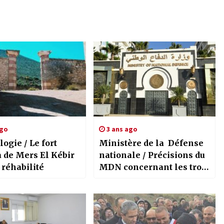
ago
3 ans ago
ogie / Le fort
Ministère de la Défense
 de Mers El Kébir
nationale / Précisions du
 réhabilité
MDN concernant les trois
jet-skis ayant franchi
clandestinement les eaux
territoriales algériennes