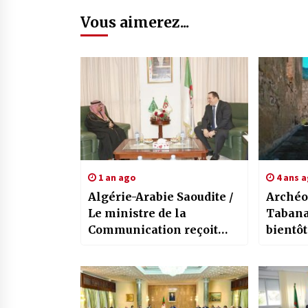
Vous aimerez...
1 an ago
4 ans 
Algérie-Arabie Saoudite /
Archéol
Le ministre de la
Tabana
Communication reçoit
bientôt
l’ambassadeur du
Royaume d’Arabie
saoudite à Alger