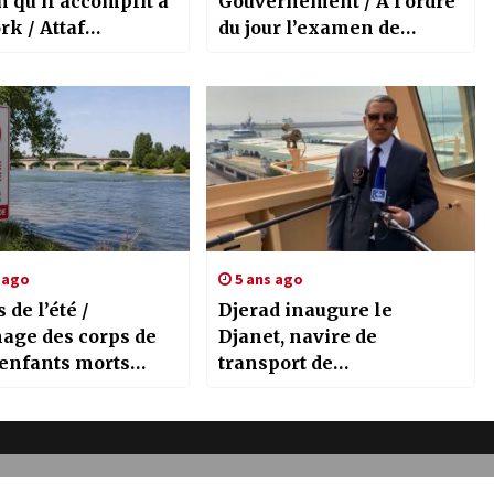
 qu’il accomplit à
Gouvernement / A l’ordre
k / Attaf
du jour l’examen de
tient à New York
projets de décrets
ombre de ses
exécutifs et des
ogues
communications relatifs
à plusieurs secteurs
 ago
5 ans ago
de l’été /
Djerad inaugure le
age des corps de
Djanet, navire de
 enfants morts
transport de
dans un bassin
marchandises