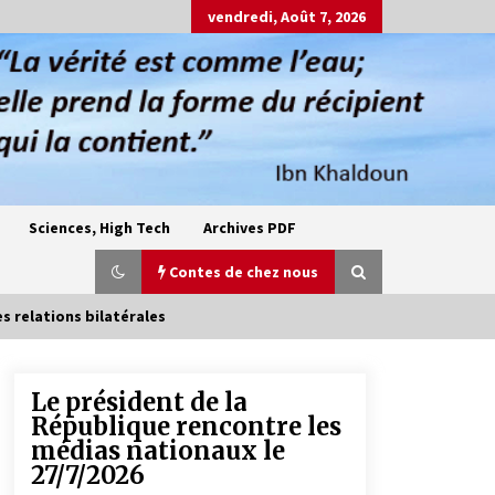
vendredi, Août 7, 2026
Sciences, High Tech
Archives PDF
Contes de chez nous
s relations bilatérales
Le président de la
Oum el Gaïla / L’ogresse du M’zab
République rencontre les
4 ans ago
médias nationaux le
27/7/2026