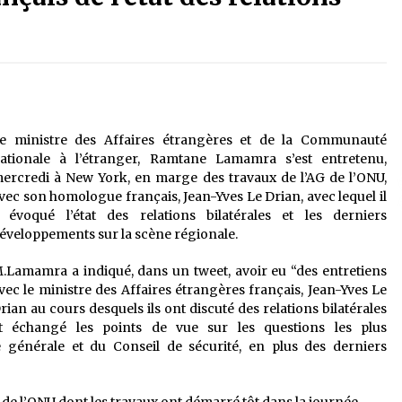
é
Quand on va vite
5 ans ago
Le monstrueux vieillard (Un récit
du Sud algérien)
5 ans ago
e ministre des Affaires étrangères et de la Communauté
ationale à l’étranger, Ramtane Lamamra s’est entretenu,
Tradition orale/ D’où viennent les
ercredi à New York, en marge des travaux de l’AG de l’ONU,
contes et à quoi servent-ils?
vec son homologue français, Jean-Yves Le Drian, avec lequel il
5 ans ago
 évoqué l’état des relations bilatérales et les derniers
éveloppements sur la scène régionale.
.Lamamra a indiqué, dans un tweet, avoir eu “des entretiens
vec le ministre des Affaires étrangères français, Jean-Yves Le
rian au cours desquels ils ont discuté des relations bilatérales
t échangé les points de vue sur les questions les plus
e générale et du Conseil de sécurité, en plus des derniers