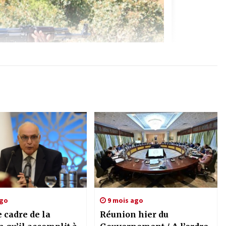
ago
9 mois ago
 cadre de la
Réunion hier du