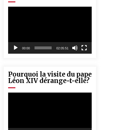
« Père, tiens-moi, je vais tomber ! »
5 ans ago
Lecteur
vidéo
Rencontre nocturne dans le désert
(Un conte touareg)
5 ans ago
00:00
02:05:51
Pourquoi la visite du pape
Léon XIV dérange-t-elle?
Lecteur
vidéo