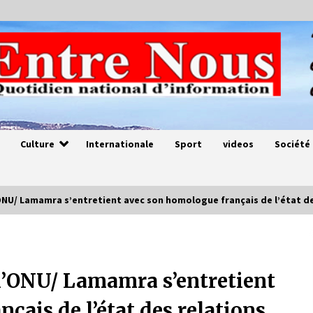
Culture
Internationale
Sport
videos
Société
NU/ Lamamra s’entretient avec son homologue français de l’état de
Magie de sorcier
4 ans ago
l’ONU/ Lamamra s’entretient
çais de l’état des relations