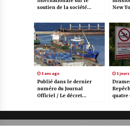
internationale sur le
mission
soutien de la société
New Yor
civile à la cause
s’entre
palestinienne / Appel à
avec n
la création d’une ligue
homol
juridique internationale
pour la Palestine
3 ans ago
3 jours
Publié dans le dernier
Drames 
numéro du Journal
Repêch
Officiel / Le décret
quatre
présidentiel portant
noyés 
création du Haut Conseil
d’eau
de régulation des
importations, promulgué
Entre Nous 2021 Theme: Default Mag by
ThemeInWP