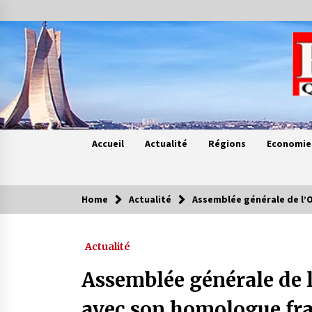
Skip
to
content
Accueil
Actualité
Régions
Economie
Home
Actualité
Assemblée générale de l’O
Contes de chez nous
Actualité
Quand la mère n’est plus là (17e
partie)
Assemblée générale de 
4 ans ago
avec son homologue fran