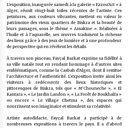
5 ans ago
L’exposition, inaugurée samedi à la galerie « Ezzou’Art » à
Alger, réunit vingt-huit toiles récentes de l’artiste. Ces
peintures, aux couleurs vibrantes, mettent en valeur le
Rencontre nocturne dans le désert (Un conte
touareg)
patrimoine des vieux quartiers de Biskra et la beauté de
5 ans ago
leurs passages, sous le thème « Amakine ». Réalisées à
l’huile et à l’aquarelle, ses œuvres traduisent la richesse
des lieux grâce à des jeux de lumière et à une profondeur
Un conte targui/ Quand la tête est vide
de perspective qui en révèlent les détails.
5 ans ago
À travers son pinceau, Fayçal Barkat exprime sa fidélité à
sa ville natale tout en rendant hommage à d’autres sites
Tradition orale/ D’où viennent les contes et à
emblématiques, comme la Casbah d’Alger, dont il restitue
quoi servent-ils?
l’architecture et l’authenticité. L’exposition invite ainsi les
5 ans ago
visiteurs à redécouvrir des lieux historiques et
pittoresques de Biskra, tels que « M’Chouneche », « El
Kantara », « Le Jardin Landon », « La Forêt de Boukhalfa »
ou encore « Le village Chetma », des espaces qui
nourrissent son imaginaire et stimulent sa créativité.
Artiste autodidacte, Fayçal Barkat a participé à de
nombreuses expositions à travers le pays. Il a d’abord