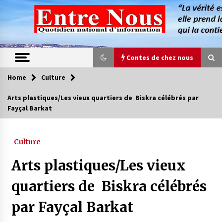
Skip
to
content
Contes de chez nous
Home
Culture
Contes de chez nous
Arts plastiques/Les vieux quartiers de Biskra célébrés par
Fayçal Barkat
Quand la mère n’est plus là (17e partie)
4 ans ago
Culture
Magie de sorcier
Arts plastiques/Les vieux
4 ans ago
quartiers de Biskra célébrés
par Fayçal Barkat
Oum el Gaïla / L’ogresse du M’zab
4 ans ago