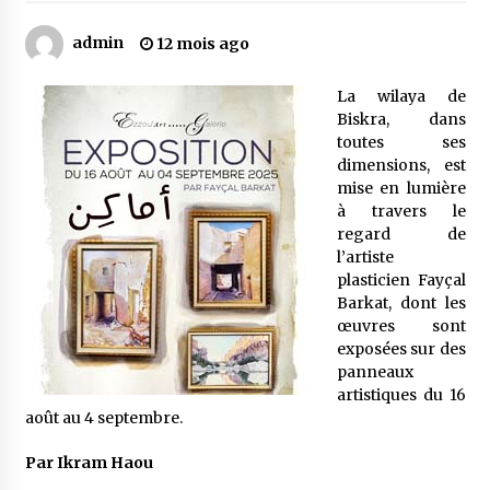
admin
12 mois ago
Mythes et croyances / L’hospitalité des
montagnards
La wilaya de
4 ans ago
Biskra, dans
toutes ses
Quand on va vite
dimensions, est
5 ans ago
mise en lumière
à travers le
regard de
l’artiste
« Père, tiens-moi, je vais tomber ! »
plasticien Fayçal
5 ans ago
Barkat, dont les
œuvres sont
exposées sur des
Le bouc de l’Au-delà
panneaux
5 ans ago
artistiques du 16
août au 4 septembre.
Le monstrueux vieillard (Un récit du Sud
Par Ikram Haou
algérien)