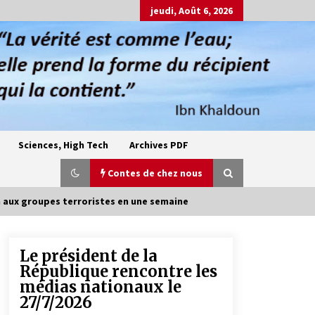
jeudi, Août 6, 2026
Sciences, High Tech
Archives PDF
Contes de chez nous
n aux groupes terroristes en une semaine
Le président de la
Oum el Gaïla / L’ogresse du M’zab
République rencontre les
4 ans ago
médias nationaux le
27/7/2026