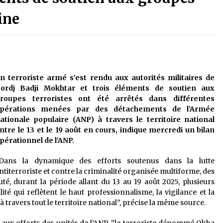
é
Quand on va vite
5 ans ago
ine
Le monstrueux vieillard (Un récit
du Sud algérien)
5 ans ago
n terroriste armé s’est rendu aux autorités militaires de
ordj Badji Mokhtar et trois éléments de soutien aux
Tradition orale/ D’où viennent les
roupes terroristes ont été arrêtés dans différentes
contes et à quoi servent-ils?
pérations menées par des détachements de l’Armée
5 ans ago
ationale populaire (ANP) à travers le territoire national
ntre le 13 et le 19 août en cours, indique mercredi un bilan
pérationnel de l’ANP.
Dans la dynamique des efforts soutenus dans la lutte
ntiterroriste et contre la criminalité organisée multiforme, des
é, durant la période allant du 13 au 19 août 2025, plusieurs
ité qui reflètent le haut professionnalisme, la vigilance et la
travers tout le territoire national”, précise la même source.