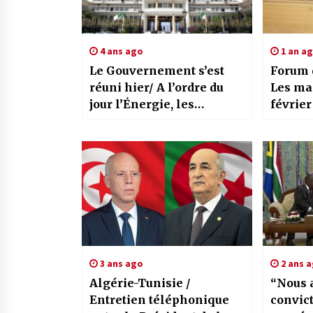
4 ans ago
1 an a
Le Gouvernement s’est
Forum 
réuni hier/ A l’ordre du
Les ma
jour l’Énergie, les
février
Ressources en Eau,
symbole
l’Habitat, les Travaux
nationa
publics et les Transports.
résista
coloni
3 ans ago
2 ans 
Algérie-Tunisie /
“Nous 
Entretien téléphonique
convict