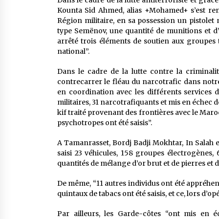
Dans le cadre de la lutte antiterroriste et grâ
Kounta Sid Ahmed, alias +Mohamed+ s’est ren
Région militaire, en sa possession un pistolet
type Semënov, une quantité de munitions et d’
arrêté trois éléments de soutien aux groupes t
national”.
Dans le cadre de la lutte contre la criminali
contrecarrer le fléau du narcotrafic dans notr
en coordination avec les différents services d
militaires, 31 narcotrafiquants et mis en échec 
kif traité provenant des frontières avec le Mar
psychotropes ont été saisis”.
A Tamanrasset, Bordj Badji Mokhtar, In Salah et
saisi 23 véhicules, 158 groupes électrogènes,
quantités de mélange d’or brut et de pierres et d
De même, “11 autres individus ont été appréhendés
quintaux de tabacs ont été saisis, et ce, lors d’op
Par ailleurs, les Garde-côtes “ont mis en éc