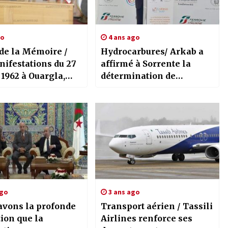
go
4 ans ago
de la Mémoire /
Hydrocarbures/ Arkab a
nifestations du 27
affirmé à Sorrente la
 1962 à Ouargla,
détermination de
 de l’unité
l’Algérie à consolider son
le et de la
rôle de “fournisseur
nce contre le
fiable”
alisme
ago
3 ans ago
avons la profonde
Transport aérien / Tassili
ion que la
Airlines renforce ses