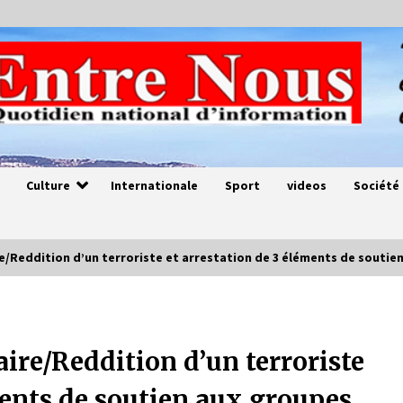
Culture
Internationale
Sport
videos
Société
/Reddition d’un terroriste et arrestation de 3 éléments de soutie
Magie de sorcier
4 ans ago
ire/Reddition d’un terroriste
ments de soutien aux groupes