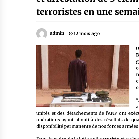
Mythes et croyances / L’hospitalit
des montagnards
terroristes en une sema
4 ans ago
Le bouc de l’Au-delà
admin
12 mois ago
5 ans ago
U
B
Un conte targui/ Quand la tête est
g
vide
o
5 ans ago
n
e
o
“
a
unités et des détachements de l’ANP ont exécut
opérations ayant abouti à des résultats de qual
disponibilité permanente de nos forces armées à 