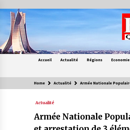
Skip
to
content
Accueil
Actualité
Régions
Economie
Home
Actualité
Armée Nationale Populaire
Contes de chez nous
Actualité
Quand la mère n’est plus là (17e
partie)
Armée Nationale Popula
4 ans ago
et arrestation de 3 élé