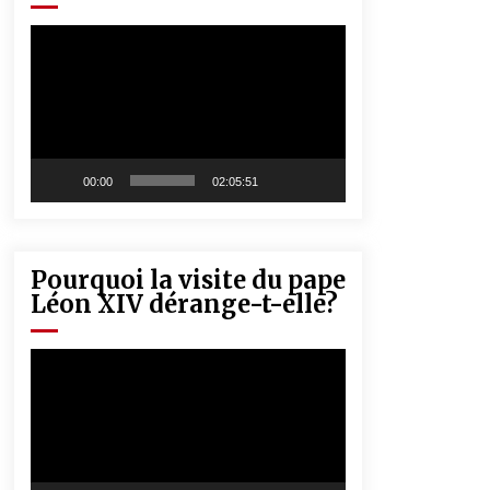
« Père, tiens-moi, je vais tomber ! »
5 ans ago
Lecteur
vidéo
Rencontre nocturne dans le désert
(Un conte touareg)
5 ans ago
00:00
02:05:51
Pourquoi la visite du pape
Léon XIV dérange-t-elle?
Lecteur
vidéo