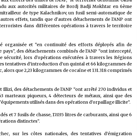
ce aux efforts des unités de l’ANP, “le terroriste dénommé Okba
du aux autorités militaires de Bordj Badji Mokhtar en 6ème
 mitrailleur de type Kalachnikov, un fusil semi-automatique de
autres effets, tandis que d’autres détachements de l’ANP ont
erroristes dans différentes opérations à travers le territoire
té organisée et “en continuité des efforts déployés afin de
e pays”, des détachements combinés de l’ANP “ont intercepté,
e sécurité, lors d’opérations exécutées à travers les Régions
des tentatives d’introduction d’un quintal et 66 kilogrammes de
oc, alors que 2,23 kilogrammes de cocaïne et 131.318 comprimés
 Illizi, des détachements de l’ANP “ont arrêté 270 individus et
 63 marteaux piqueurs, 4 détecteurs de métaux, ainsi que des
’équipements utilisés dans des opérations d’orpaillage illicite”.
 et 7 fusils de chasse, 17.035 litres de carburants, ainsi que 6
érations distinctes”.
hec, sur les côtes nationales, des tentatives d’émigration