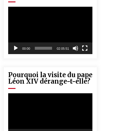
« Père, tiens-moi, je vais tomber ! »
5 ans ago
Lecteur
vidéo
Rencontre nocturne dans le désert
(Un conte touareg)
5 ans ago
00:00
02:05:51
Pourquoi la visite du pape
Léon XIV dérange-t-elle?
Lecteur
vidéo