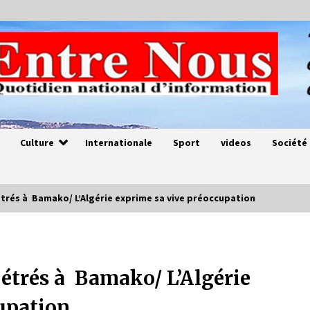
Culture
Internationale
Sport
videos
Société
trés à Bamako/ L’Algérie exprime sa vive préoccupation
Magie de sorcier
4 ans ago
pétrés à Bamako/ L’Algérie
upation