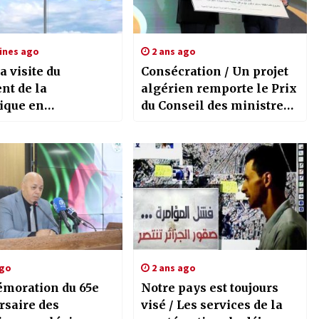
ines ago
2 ans ago
a visite du
Consécration / Un projet
nt de la
algérien remporte le Prix
ique en
du Conseil des ministres
gne/La presse
arabes de l’Habitat pour
ationale met en
l’année 2024
e le nouveau
riat d’exception
es deux pays
ago
2 ans ago
oration du 65e
Notre pays est toujours
rsaire des
visé / Les services de la