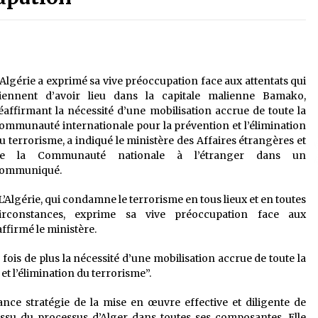
é
Quand on va vite
5 ans ago
Le monstrueux vieillard (Un récit
du Sud algérien)
’Algérie a exprimé sa vive préoccupation face aux attentats qui
5 ans ago
iennent d’avoir lieu dans la capitale malienne Bamako,
éaffirmant la nécessité d’une mobilisation accrue de toute la
ommunauté internationale pour la prévention et l’élimination
Tradition orale/ D’où viennent les
u terrorisme, a indiqué le ministère des Affaires étrangères et
contes et à quoi servent-ils?
e la Communauté nationale à l’étranger dans un
5 ans ago
ommuniqué.
L’Algérie, qui condamne le terrorisme en tous lieux et en toutes
irconstances, exprime sa vive préoccupation face aux
affirmé le ministère.
fois de plus la nécessité d’une mobilisation accrue de toute la
t l’élimination du terrorisme”.
ance stratégie de la mise en œuvre effective et diligente de
 issu du processus d’Alger dans toutes ses composantes. Elle