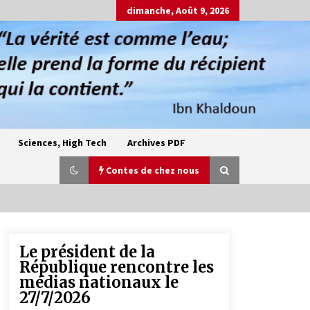
dimanche, Août 9, 2026
Sciences, High Tech
Archives PDF
Contes de chez nous
Le président de la
Oum el Gaïla / L’ogresse du M’zab
République rencontre les
4 ans ago
médias nationaux le
27/7/2026