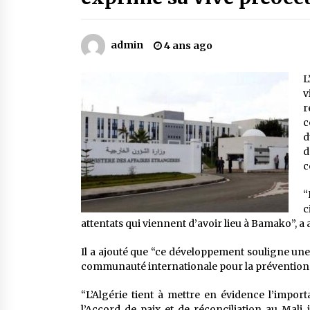
Mythes et croyances / L’hospitalit
des montagnards
4 ans ago
admin
4 ans ago
Le bouc de l’Au-delà
L
5 ans ago
v
r
c
Un conte targui/ Quand la tête est
d
vide
d
5 ans ago
c
“
c
attentats qui viennent d’avoir lieu à Bamako”, a 
Il a ajouté que “ce développement souligne une 
communauté internationale pour la prévention e
“L’Algérie tient à mettre en évidence l’import
l’Accord de paix et de réconciliation au Mali