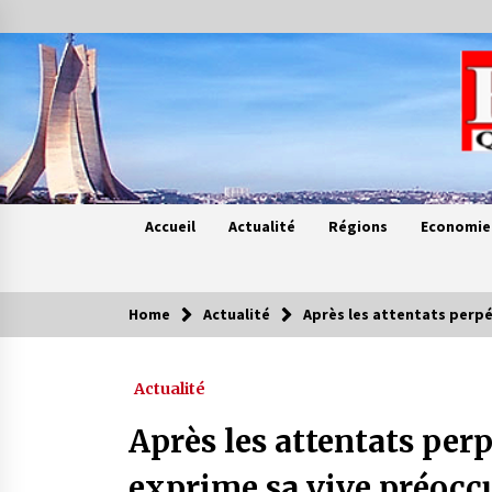
Skip
to
content
Accueil
Actualité
Régions
Economie
Home
Actualité
Après les attentats perpé
Contes de chez nous
Actualité
Quand la mère n’est plus là (17e
partie)
Après les attentats per
4 ans ago
exprime sa vive préocc