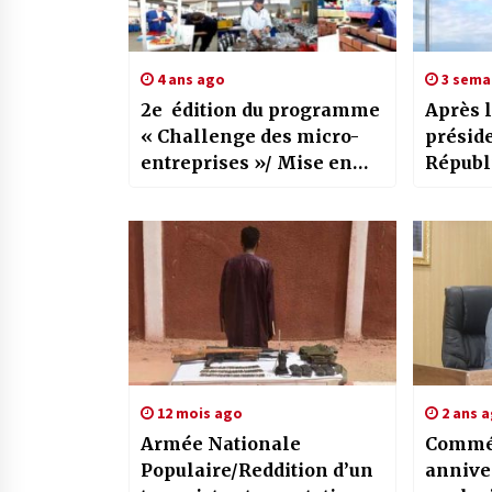
4 ans ago
3 sema
2e édition du programme
Après l
« Challenge des micro-
préside
entreprises »/ Mise en
Républ
avant du rôle des projets
Allema
des micro-entreprises
intern
dans le développement
lumièr
local
partena
entre l
12 mois ago
2 ans 
Armée Nationale
Commém
Populaire/Reddition d’un
annive