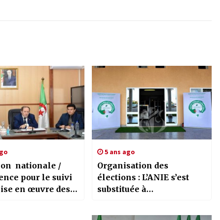
ago
5 ans ago
ion nationale /
Organisation des
nce pour le suivi
élections : L’ANIE s’est
mise en œuvre des
substituée à
ons relatives aux
l’administration publique
s scolaires