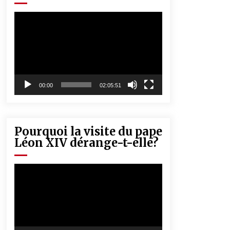
« Père, tiens-moi, je vais tomber ! »
5 ans ago
Lecteur
vidéo
Rencontre nocturne dans le désert
(Un conte touareg)
5 ans ago
00:00
02:05:51
Pourquoi la visite du pape
Léon XIV dérange-t-elle?
Lecteur
vidéo