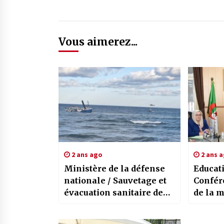
Vous aimerez...
2 ans ago
2 ans 
Ministère de la défense
Educat
nationale / Sauvetage et
Confére
évacuation sanitaire de
de la 
marins étrangers au
opérati
large des côtes de Tipaza
examen