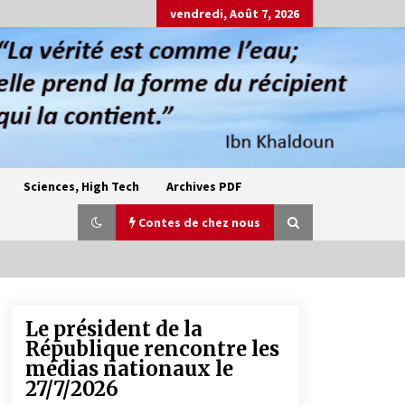
vendredi, Août 7, 2026
Sciences, High Tech
Archives PDF
Contes de chez nous
Le président de la
Oum el Gaïla / L’ogresse du M’zab
République rencontre les
4 ans ago
médias nationaux le
27/7/2026