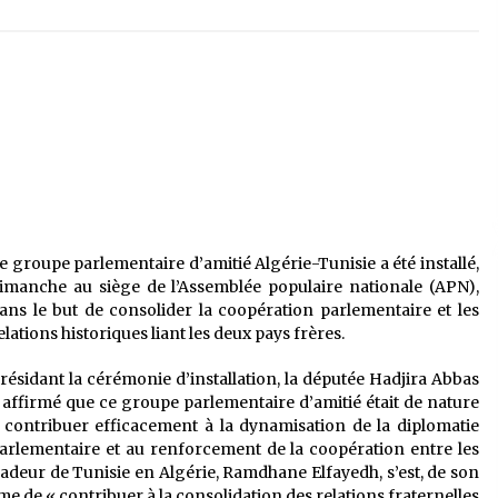
é
Quand on va vite
5 ans ago
Le monstrueux vieillard (Un récit
du Sud algérien)
5 ans ago
Tradition orale/ D’où viennent les
contes et à quoi servent-ils?
5 ans ago
e groupe parlementaire d’amitié Algérie-Tunisie a été installé,
imanche au siège de l’Assemblée populaire nationale (APN),
ans le but de consolider la coopération parlementaire et les
elations historiques liant les deux pays frères.
résidant la cérémonie d’installation, la députée Hadjira Abbas
 affirmé que ce groupe parlementaire d’amitié était de nature
 contribuer efficacement à la dynamisation de la diplomatie
arlementaire et au renforcement de la coopération entre les
ssadeur de Tunisie en Algérie, Ramdhane Elfayedh, s’est, de son
 même de « contribuer à la consolidation des relations fraternelles