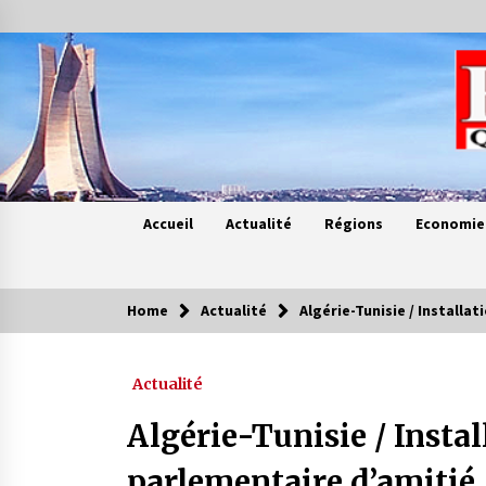
Skip
to
content
Accueil
Actualité
Régions
Economie
Home
Actualité
Algérie-Tunisie / Installa
Contes de chez nous
Actualité
Quand la mère n’est plus là (17e
partie)
Algérie-Tunisie / Insta
4 ans ago
parlementaire d’amitié